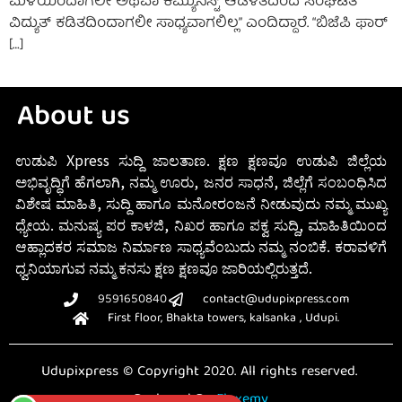
ಮಳೆಯಿಂದಾಗಲೀ ಅಥವಾ ಕಮ್ಯುನಿಸ್ಟ್ ಆಡಳಿತದಿಂದ ಸಂಘಟಿತ
ವಿದ್ಯುತ್ ಕಡಿತದಿಂದಾಗಲೀ ಸಾಧ್ಯವಾಗಲಿಲ್ಲ” ಎಂದಿದ್ದಾರೆ. “ಬಿಜೆಪಿ ಫಾರ್
[…]
About us
ಉಡುಪಿ Xpress ಸುದ್ದಿ ಜಾಲತಾಣ. ಕ್ಷಣ ಕ್ಷಣವೂ ಉಡುಪಿ ಜಿಲ್ಲೆಯ
ಅಭಿವೃದ್ಧಿಗೆ ಹೆಗಲಾಗಿ, ನಮ್ಮ ಊರು, ಜನರ ಸಾಧನೆ, ಜಿಲ್ಲೆಗೆ ಸಂಬಂಧಿಸಿದ
ವಿಶೇಷ ಮಾಹಿತಿ, ಸುದ್ದಿ ಹಾಗೂ ಮನೋರಂಜನೆ ನೀಡುವುದು ನಮ್ಮ ಮುಖ್ಯ
ಧ್ಯೇಯ. ಮನುಷ್ಯ ಪರ ಕಾಳಜಿ, ನಿಖರ ಹಾಗೂ ಪಕ್ವ ಸುದ್ದಿ, ಮಾಹಿತಿಯಿಂದ
ಆಹ್ಲಾದಕರ ಸಮಾಜ ನಿರ್ಮಾಣ ಸಾಧ್ಯವೆಂಬುದು ನಮ್ಮ ನಂಬಿಕೆ. ಕರಾವಳಿಗೆ
ಧ್ವನಿಯಾಗುವ ನಮ್ಮ ಕನಸು ಕ್ಷಣ ಕ್ಷಣವೂ ಜಾರಿಯಲ್ಲಿರುತ್ತದೆ.
9591650840
contact@udupixpress.com
First floor, Bhakta towers, kalsanka , Udupi.
Udupixpress © Copyright 2020. All rights reserved.
Designed By
Fluxemy