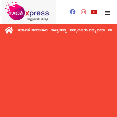
ಕರಾವಳಿ ಸಮಾಚಾರ
ರಾಜ್ಯ ಸುದ್ದಿ
ನಮ್ಮ ಊರು-ನಮ್ಮ ಬೇರು
ದೇಶ