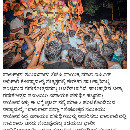
ಪಾಲಕ್ಕಾಡ್: ತಮಿಳುನಾಡು ಬಿಜೆಪಿ ನಾಯಕ, ಮಾಜಿ ಐ.ಪಿ.ಎಸ್
ಅಧಿಕಾರಿ ಕೆ.ಅಣ್ಣಾಮಲೈ ನೇತೃತ್ವದಲ್ಲಿ ಕೇರಳದ ಪಾಲಕ್ಕಾಡಿನಲ್ಲಿ
ಸಂಭ್ರಮದ ಗಣೇಶೋತ್ಸವವನ್ನು ಆಚರಿಸಲಾಗಿದೆ. ಪಾಲಕ್ಕಾಡಿನ ಜಿಲ್ಲಾ
ಗಣೇಶೋತ್ಸವ ಸಮಿತಿಯು ವಿನಾಯಕ ಚತುರ್ಥಿ ಹಬ್ಬವನ್ನು
ಆಯೋಜಿಸಿತ್ತು. ಈ ಬಗ್ಗೆ ಟ್ವಿಟರ್ ನಲ್ಲಿ ಮಾಹಿತಿ ಹಂಚಿಕೊಂಡಿರುವ
ಅಣ್ಣಾಮಲೈ, ” ಪಾಲಕಾಡ್ ಜಿಲ್ಲಾ ಗಣೇಶೋತ್ಸವ ಸಮಿತಿಯು
ಆಯೋಜಿಸಿದ್ದ ವಿನಾಯಕ ಚತುರ್ಥಿಯನ್ನು ಆಚರಿಸಲು ಪಾಲಕಾಡಿನಲ್ಲಿ
ಸಾವಿರಾರು ಜನರು ಸೇರುವುದನ್ನು ತಡೆಯಲು ಭಾರೀ