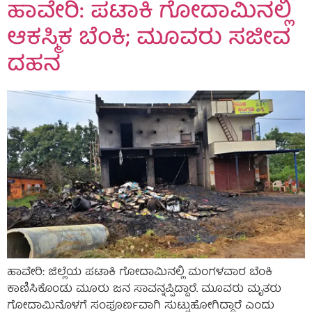
ಹಾವೇರಿ: ಪಟಾಕಿ ಗೋದಾಮಿನಲ್ಲಿ
ಆಕಸ್ಮಿಕ ಬೆಂಕಿ; ಮೂವರು ಸಜೀವ
ದಹನ
ಹಾವೇರಿ: ಜಿಲ್ಲೆಯ ಪಟಾಕಿ ಗೋದಾಮಿನಲ್ಲಿ ಮಂಗಳವಾರ ಬೆಂಕಿ
ಕಾಣಿಸಿಕೊಂಡು ಮೂರು ಜನ ಸಾವನ್ನಪ್ಪಿದ್ದಾರೆ. ಮೂವರು ಮೃತರು
ಗೋದಾಮಿನೊಳಗೆ ಸಂಪೂರ್ಣವಾಗಿ ಸುಟ್ಟುಹೋಗಿದ್ದಾರೆ ಎಂದು