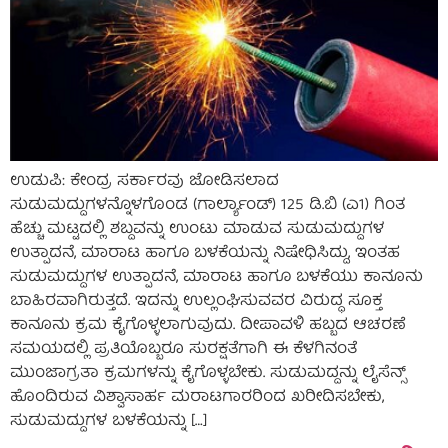
ಉಡುಪಿ: ಕೇಂದ್ರ ಸರ್ಕಾರವು ಜೋಡಿಸಲಾದ
ಸುಡುಮದ್ದುಗಳನ್ನೊಳಗೊಂಡ (ಗಾರ್ಲ್ಯಾಂಡ್) 125 ಡಿ.ಬಿ (ಎ1) ಗಿಂತ
ಹೆಚ್ಚು ಮಟ್ಟದಲ್ಲಿ ಶಬ್ದವನ್ನು ಉಂಟು ಮಾಡುವ ಸುಡುಮದ್ದುಗಳ
ಉತ್ಪಾದನೆ, ಮಾರಾಟ ಹಾಗೂ ಬಳಕೆಯನ್ನು ನಿಷೇಧಿಸಿದ್ದು, ಇಂತಹ
ಸುಡುಮದ್ದುಗಳ ಉತ್ಪಾದನೆ, ಮಾರಾಟ ಹಾಗೂ ಬಳಕೆಯು ಕಾನೂನು
ಬಾಹಿರವಾಗಿರುತ್ತದೆ. ಇದನ್ನು ಉಲ್ಲಂಘಿಸುವವರ ವಿರುದ್ಧ ಸೂಕ್ತ
ಕಾನೂನು ಕ್ರಮ ಕೈಗೊಳ್ಳಲಾಗುವುದು. ದೀಪಾವಳಿ ಹಬ್ಬದ ಆಚರಣೆ
ಸಮಯದಲ್ಲಿ ಪ್ರತಿಯೊಬ್ಬರೂ ಸುರಕ್ಷತೆಗಾಗಿ ಈ ಕೆಳಗಿನಂತೆ
ಮುಂಜಾಗ್ರತಾ ಕ್ರಮಗಳನ್ನು ಕೈಗೊಳ್ಳಬೇಕು. ಸುಡುಮದ್ದನ್ನು ಲೈಸೆನ್ಸ್
ಹೊಂದಿರುವ ವಿಶ್ವಾಸಾರ್ಹ ಮರಾಟಗಾರರಿಂದ ಖರೀದಿಸಬೇಕು,
ಸುಡುಮದ್ದುಗಳ ಬಳಕೆಯನ್ನು […]