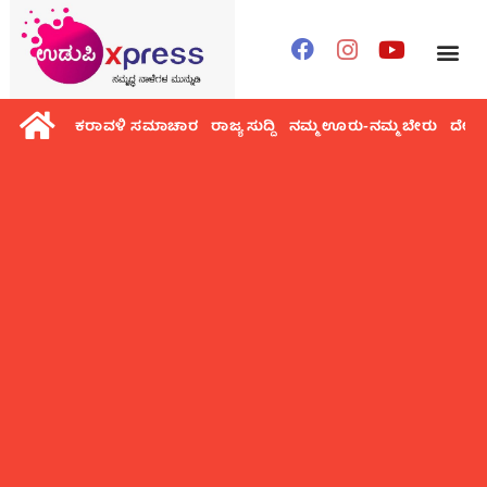
ಕರಾವಳಿ ಸಮಾಚಾರ
ರಾಜ್ಯ ಸುದ್ದಿ
ನಮ್ಮ ಊರು-ನಮ್ಮ ಬೇರು
ದೇಶ