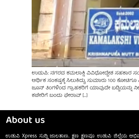
ಉಡುಪಿ: ನಗರದ ಕಮಲಾಕ್ಷಿ ವಿವಿಧೋದ್ದೇಶ ಸಹಕಾರ ಸಂ
ಆರ್ಥಿಕ ಸಂಕಷ್ಟಕ್ಕೆ ಸಿಲುಕಿದ್ದು, ಸುಮಾರು 100 ಕೋಟಿ
ಜೂನ್ ತಿಂಗಳಿಂದ ಗ್ರಾಹಕರಿಗೆ ಯಾವುದೇ ಬಡ್ಡಿಯನ್ನು
ಕಚೇರಿಗೆ ಬಂದು ಘೇರಾವ್ […]
About us
ಉಡುಪಿ Xpress ಸುದ್ದಿ ಜಾಲತಾಣ. ಕ್ಷಣ ಕ್ಷಣವೂ ಉಡುಪಿ ಜಿಲ್ಲೆಯ ಅಭಿವ