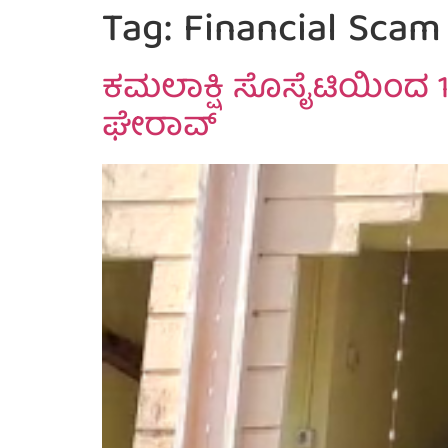
Tag:
Financial Scam
ಕಮಲಾಕ್ಷಿ ಸೊಸೈಟಿಯಿಂದ 1
ಘೇರಾವ್