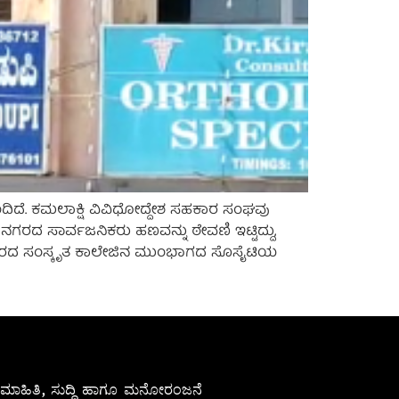
ಿದೆ. ಕಮಲಾಕ್ಷಿ ವಿವಿಧೋದ್ದೇಶ ಸಹಕಾರ ಸಂಘವು
ನಗರದ ಸಾರ್ವಜನಿಕರು ಹಣವನ್ನು ಠೇವಣಿ ಇಟ್ಟಿದ್ದು,
ಗಿ ನಗರದ ಸಂಸ್ಕೃತ ಕಾಲೇಜಿನ ಮುಂಭಾಗದ ಸೊಸೈಟಿಯ
ೇಷ ಮಾಹಿತಿ, ಸುದ್ದಿ ಹಾಗೂ ಮನೋರಂಜನೆ