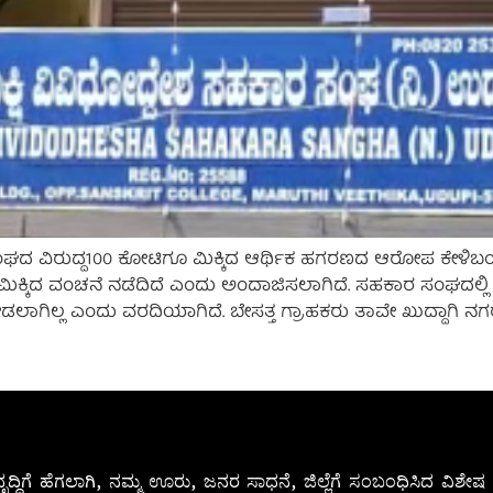
ಘದ ವಿರುದ್ದ100 ಕೋಟಿಗೂ ಮಿಕ್ಕಿದ ಆರ್ಥಿಕ ಹಗರಣದ ಆರೋಪ ಕೇಳಿಬಂದ
ಗೂ ಮಿಕ್ಕಿದ ವಂಚನೆ ನಡೆದಿದೆ ಎಂದು ಅಂದಾಜಿಸಲಾಗಿದೆ. ಸಹಕಾರ ಸಂಘದಲ್ಲಿ 
 ನೀಡಲಾಗಿಲ್ಲ ಎಂದು ವರದಿಯಾಗಿದೆ. ಬೇಸತ್ತ ಗ್ರಾಹಕರು ತಾವೇ ಖುದ್ದಾ
ೃದ್ಧಿಗೆ ಹೆಗಲಾಗಿ, ನಮ್ಮ ಊರು, ಜನರ ಸಾಧನೆ, ಜಿಲ್ಲೆಗೆ ಸಂಬಂಧಿಸಿದ ವಿಶ