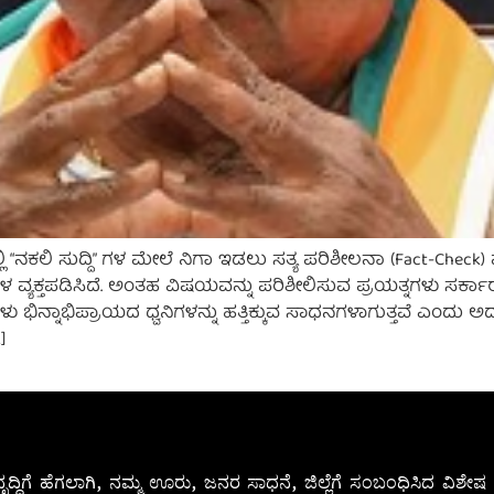
 “ನಕಲಿ ಸುದ್ದಿ” ಗಳ ಮೇಲೆ ನಿಗಾ ಇಡಲು ಸತ್ಯ ಪರಿಶೀಲನಾ (Fact-Check
್ಯಕ್ತಪಡಿಸಿದೆ. ಅಂತಹ ವಿಷಯವನ್ನು ಪರಿಶೀಲಿಸುವ ಪ್ರಯತ್ನಗಳು ಸರ್ಕಾರದ ಏಕ
ಗಳು ಭಿನ್ನಾಭಿಪ್ರಾಯದ ಧ್ವನಿಗಳನ್ನು ಹತ್ತಿಕ್ಕುವ ಸಾಧನಗಳಾಗುತ್ತವೆ ಎಂ
]
ೃದ್ಧಿಗೆ ಹೆಗಲಾಗಿ, ನಮ್ಮ ಊರು, ಜನರ ಸಾಧನೆ, ಜಿಲ್ಲೆಗೆ ಸಂಬಂಧಿಸಿದ ವಿಶ