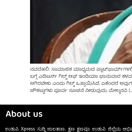
ನವದೆಹಲಿ: ಸಾಮಾಜಿಕ ಮಾಧ್ಯಮದ ಪ್ಲಾಟ್‌ಫಾರ್ಮ್‌ಗಳಲ್ಲಿ
ಬಗ್ಗೆ ಎಡಿಟರ್ಸ್ ಗಿಲ್ಡ್ ಆಫ್ ಇಂಡಿಯಾ ಭಾನುವಾರ ಕಳವಳ ವ
ಆಗಿರಬೇಕು ಎಂದು ಗಿಲ್ಡ್ ಒತ್ತಾಯಿಸಿದೆ. ಏಕೆಂದರೆ ಅವು
ಚೌಕಟ್ಟುಗಳು ಪೂರ್ವ ಸೂಚನೆ ನೀಡುವುದು, ಮೇಲ್ಮನವಿ […
About us
ಉಡುಪಿ Xpress ಸುದ್ದಿ ಜಾಲತಾಣ. ಕ್ಷಣ ಕ್ಷಣವೂ ಉಡುಪಿ ಜಿಲ್ಲೆಯ ಅಭಿವ