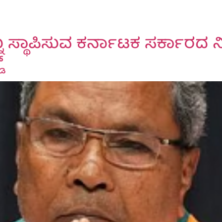
ು ಸ್ಥಾಪಿಸುವ ಕರ್ನಾಟಕ ಸರ್ಕಾರದ ನ
್