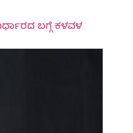
ಿರ್ಧಾರದ ಬಗ್ಗೆ ಕಳವಳ