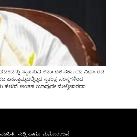
) ಘಟಕವನ್ನು ಸ್ಥಾಪಿಸುವ ಕರ್ನಾಟಕ ಸರ್ಕಾರದ ನಿರ್ಧಾರದ
ಸ್ವಾಮ್ಯದಲ್ಲಿಲ್ಲದ ಸ್ವತಂತ್ರ ಸಂಸ್ಥೆಗಳಿಂದ
ದು ಅದು ಹೇಳಿದೆ. ಅಂತಹ ಯಾವುದೇ ಮೇಲ್ವಿಚಾರಣಾ
ೇಷ ಮಾಹಿತಿ, ಸುದ್ದಿ ಹಾಗೂ ಮನೋರಂಜನೆ