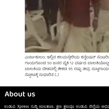
ಎರ್ನಾಕುಲಂ: ಇಲ್ಲಿನ ಕಲಮಸ್ಸೇರಿಯ ಕನ್ವೆಂಷನ್ ಸೆಂಟರಿನಲ
ಗಾಯಗೊಂಡ 50 ಜನರ ಪೈಕಿ 12 ವರ್ಷದ ಬಾಲಕಿಯೊಬ್ಬಳು ಕಲಮ
ಬಾಲಕಿಯ ದೇಹದಲ್ಲಿ ಶೇಕಡ 95 ರಷ್ಟು ತೀವ್ರ ಸುಟ್ಟಗಾಯಗಳಾ
ಸ್ಫೋಟಕ್ಕೆ ಸುಧಾರಿತ […]
About us
ಉಡುಪಿ Xpress ಸುದ್ದಿ ಜಾಲತಾಣ. ಕ್ಷಣ ಕ್ಷಣವೂ ಉಡುಪಿ ಜಿಲ್ಲೆಯ ಅಭಿವ