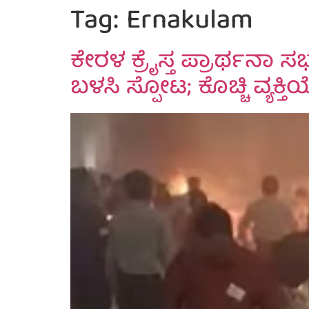
Tag:
Ernakulam
ಕೇರಳ ಕ್ರೈಸ್ತ ಪ್ರಾರ್ಥನಾ ಸ
ಬಳಸಿ ಸ್ಪೋಟ; ಕೊಚ್ಚಿ ವ್ಯಕ್ತಿ