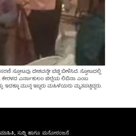
ಿ ಸ್ಪೋಟವು ದೇಶವನ್ನೇ ಬೆಚ್ಚಿ ಬೀಳಿಸಿದೆ. ಸ್ಫೋಟದಲ್ಲಿ
ಳೆ. ಕೇರಳದ ಎರ್ನಾಕುಲಂ ಜಿಲ್ಲೆಯ ಲಿಬಿನಾ ಎಂಬ
ು. ಇದಕ್ಕೂ ಮುನ್ನ ಇಬ್ಬರು ಮಹಿಳೆಯರು ಮೃತಪಟ್ಟಿದ್ದರು.
ೇಷ ಮಾಹಿತಿ, ಸುದ್ದಿ ಹಾಗೂ ಮನೋರಂಜನೆ