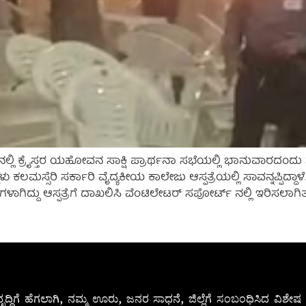
್ಲಿ ಕ್ರೈಸ್ತರ ಯಹೋವನ ಸಾಕ್ಷಿ ಪ್ರಾರ್ಥನಾ ಸಭೆಯಲ್ಲಿ ಭಾನುವಾರದಂದು ಸರಣ
ಸ್ಸೆರಿ ಸರ್ಕಾರಿ ವೈದ್ಯಕೀಯ ಕಾಲೇಜು ಆಸ್ಪತ್ರೆಯಲ್ಲಿ ಸಾವನ್ನಪ್ಪಿದ್ದಾ
ಗಿದ್ದು ಆಸ್ಪತ್ರೆಗೆ ದಾಖಲಿಸಿ ವೆಂಟಿಲೇಟರ್ ಸಪೋರ್ಟ್ ನಲ್ಲಿ ಇರಿಸಲಾಗಿತ್ತ
ೃದ್ಧಿಗೆ ಹೆಗಲಾಗಿ, ನಮ್ಮ ಊರು, ಜನರ ಸಾಧನೆ, ಜಿಲ್ಲೆಗೆ ಸಂಬಂಧಿಸಿದ ವಿಶ