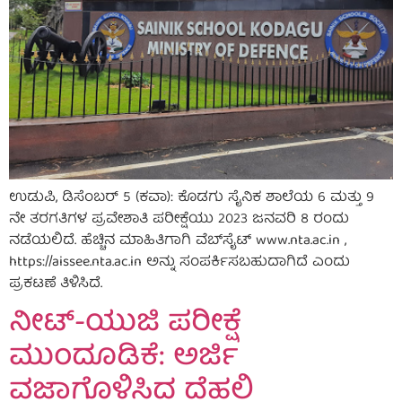
ಉಡುಪಿ, ಡಿಸೆಂಬರ್ 5 (ಕವಾ): ಕೊಡಗು ಸೈನಿಕ ಶಾಲೆಯ 6 ಮತ್ತು 9
ನೇ ತರಗತಿಗಳ ಪ್ರವೇಶಾತಿ ಪರೀಕ್ಷೆಯು 2023 ಜನವರಿ 8 ರಂದು
ನಡೆಯಲಿದೆ. ಹೆಚ್ಚಿನ ಮಾಹಿತಿಗಾಗಿ ವೆಬ್‌ಸೈಟ್ www.nta.ac.in ,
https://aissee.nta.ac.in ಅನ್ನು ಸಂಪರ್ಕಿಸಬಹುದಾಗಿದೆ ಎಂದು
ಪ್ರಕಟಣೆ ತಿಳಿಸಿದೆ.
ನೀಟ್-ಯುಜಿ ಪರೀಕ್ಷೆ
ಮುಂದೂಡಿಕೆ: ಅರ್ಜಿ
ವಜಾಗೊಳಿಸಿದ ದೆಹಲಿ