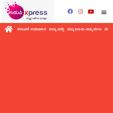
ಕರಾವಳಿ ಸಮಾಚಾರ
ರಾಜ್ಯ ಸುದ್ದಿ
ನಮ್ಮ ಊರು-ನಮ್ಮ ಬೇರು
ದೇಶ