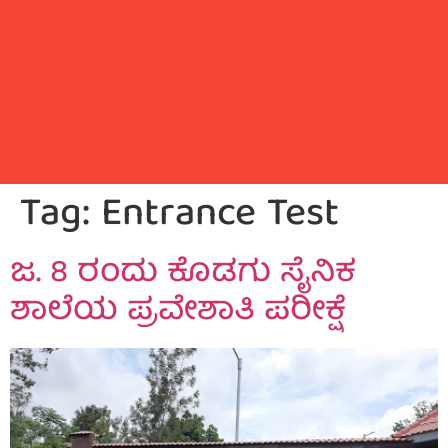
Tag:
Entrance Test
ಜ. 8 ರಂದು ಕೊಡಗು ಸೈನಿಕ
ಶಾಲೆಯ ಪ್ರವೇಶಾತಿ ಪರೀಕ್ಷೆ