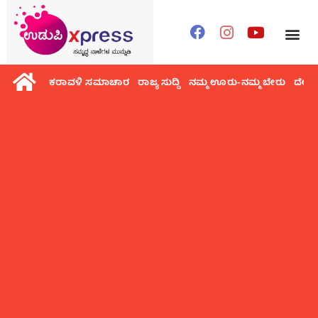
ಕರಾವಳಿ ಸಮಾಚಾರ
ರಾಜ್ಯ ಸುದ್ದಿ
ನಮ್ಮ ಊರು-ನಮ್ಮ ಬೇರು
ದೇಶ