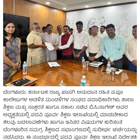
ಬೆಂಗಳೂರು: ಕರ್ನಾಟಕ ರಾಜ್ಯ ಖಾಸಗಿ ಅನುದಾನ ರಹಿತ ಪ.ಪೂ
ಕಾಲೇಜುಗಳ ಆಡಳಿತ ಮಂಡಳಿಗಳ ಸಂಘದ ಪದಾಧಿಕಾರಿಗಳು, ಶಾಲಾ
ಶಿಕ್ಷಣ ಮತ್ತು ಸಾಕ್ಷರತೆ ಹಾಗೂ ಸಕಾಲ ಸಚಿವ ಬಿ.ಸಿ.ನಾಗೇಶ್ ಅವರ
ಅಧ್ಯಕ್ಷತೆಯಲ್ಲಿ ಪದವಿ ಪೂರ್ವ ಶಿಕ್ಷಣ ಇಲಾಖೆಯಲ್ಲಿ ಮಾಡಬೇಕಾದ
ಕೆಲವು ಬದಲಾವಣೆಗಳು ಹಾಗೂ ಇನಿತರ ವಿಷಯಗಳ ಕುರಿತಂತೆ
ಬೆಂಗಳೂರಿನ ಸಮಗ್ರ ಶಿಕ್ಷಣದ ಸಭಾಂಗಣದಲ್ಲಿ ಸುದೀರ್ಘ ಚರ್ಚೆಯನ್ನು
ನಡೆಸಿದರು. ಈ ಸಂದರ್ಭದಲ್ಲಿ ಪದವಿ ಪೂರ್ವ ಶಿಕ್ಷಣ ಇಲಾಖೆ ನಿರ್ದೇಶಕಿ