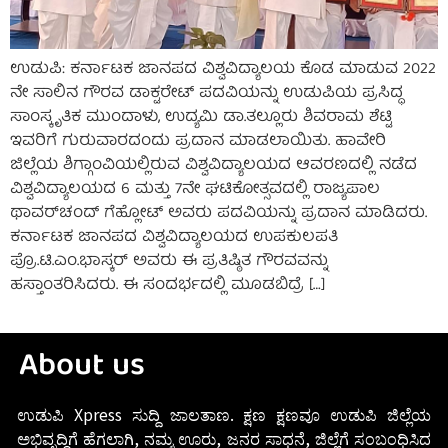
ಉಡುಪಿ: ಕರ್ನಾಟಕ ಜಾನಪದ ವಿಶ್ವವಿದ್ಯಾಲಯ ಕೊಡ ಮಾಡುವ 2022
ನೇ ಸಾಲಿನ ಗೌರವ ಡಾಕ್ಟರೇಟ್ ಪದವಿಯನ್ನು ಉಡುಪಿಯ ಪ್ರಸಿದ್ಧ
ಸಾಂಸ್ಕೃತಿಕ ಮುಂದಾಳು, ಉದ್ಯಮಿ ಡಾ.ತಲ್ಲೂರು ಶಿವರಾಮ ಶೆಟ್ಟಿ
ಇವರಿಗೆ ಗುರುವಾರದಂದು ಪ್ರದಾನ ಮಾಡಲಾಯಿತು. ಹಾವೇರಿ
ಜಿಲ್ಲೆಯ ಶಿಗ್ಗಾಂವಿಯಲ್ಲಿರುವ ವಿಶ್ವವಿದ್ಯಾಲಯದ ಆವರಣದಲ್ಲಿ ನಡೆದ
ವಿಶ್ವವಿದ್ಯಾಲಯದ 6 ಮತ್ತು 7ನೇ ಘಟಿಕೋತ್ಸವದಲ್ಲಿ ರಾಜ್ಯಪಾಲ
ಥಾವರ್‌ಚಂದ್ ಗೆಹ್ಲೋಟ್ ಅವರು ಪದವಿಯನ್ನು ಪ್ರದಾನ ಮಾಡಿದರು.
ಕರ್ನಾಟಕ ಜಾನಪದ ವಿಶ್ವವಿದ್ಯಾಲಯದ ಉಪಕುಲಪತಿ
ಪ್ರೊ.ಟಿ.ಎಂ.ಭಾಸ್ಕರ್ ಅವರು ಈ ಪ್ರತಿಷ್ಠಿತ ಗೌರವವನ್ನು
ಹಸ್ತಾಂತರಿಸಿದರು. ಈ ಸಂದರ್ಭದಲ್ಲಿ ಮೂಡಬಿದ್ರೆ […]
About us
ಉಡುಪಿ Xpress ಸುದ್ದಿ ಜಾಲತಾಣ. ಕ್ಷಣ ಕ್ಷಣವೂ ಉಡುಪಿ ಜಿಲ್ಲೆಯ
ಅಭಿವೃದ್ಧಿಗೆ ಹೆಗಲಾಗಿ, ನಮ್ಮ ಊರು, ಜನರ ಸಾಧನೆ, ಜಿಲ್ಲೆಗೆ ಸಂಬಂಧಿಸಿದ