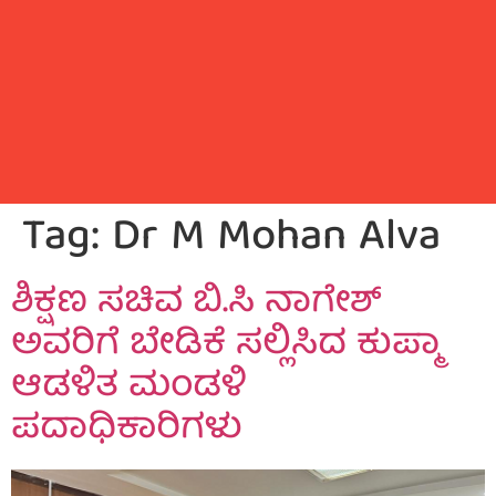
Tag:
Dr M Mohan Alva
ಶಿಕ್ಷಣ ಸಚಿವ ಬಿ.ಸಿ ನಾಗೇಶ್
ಅವರಿಗೆ ಬೇಡಿಕೆ ಸಲ್ಲಿಸಿದ ಕುಪ್ಮಾ
ಆಡಳಿತ ಮಂಡಳಿ
ಪದಾಧಿಕಾರಿಗಳು