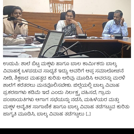
ಉಡುಪಿ: ಶಾಲೆ ಬಿಟ್ಟ ಮಕ್ಕಳು ಹಾಗೂ ಬಾಲ ಕಾರ್ಮಿಕರು ಬಾಲ್ಯ
ವಿವಾಹಕ್ಕೆ ಒಳಪಡುವ ಸಾಧ್ಯತೆ ಇದ್ದು, ಅವರಿಗೆ ಆಪ್ತ ಸಮಾಲೋಚನೆ
ನೀಡಿ, ಶಿಕ್ಷಣದ ಮಹತ್ವದ ಕುರಿತು ಅರಿವು ಮೂಡಿಸಿ ಅವರನ್ನು ಮರಳಿ
ಶಾಲೆಗೆ ಕರೆತರಲು ಮನವೊಲಿಸಬೇಕು. ಜಿಲ್ಲೆಯಲ್ಲಿ ಬಾಲ್ಯ ವಿವಾಹ
ಪ್ರಕರಣಗಳು ಕಡಿಮೆ ಇದೆ ಎಂದು ನಿರ್ಲಕ್ಷ್ಯ ವಹಿಸದೆ, ಗ್ರಾಮ
ಪಂಚಾಯತಿಗಳು ಆಗಾಗ ಸಭೆಯನ್ನು ನಡೆಸಿ, ಮಹಿಳೆಯರ ಮತ್ತು
ಮಕ್ಕಳ ಅನೈತಿಕ ಸಾಗಾಣಿಕೆ ಹಾಗೂ ಬಾಲ್ಯ ವಿವಾಹ ತಡೆಗಟ್ಟುವ ಕುರಿತು
ಜಾಗೃತಿ ಮೂಡಿಸಿ, ಬಾಲ್ಯ ವಿವಾಹ ತಡೆಗಟ್ಟಲು […]