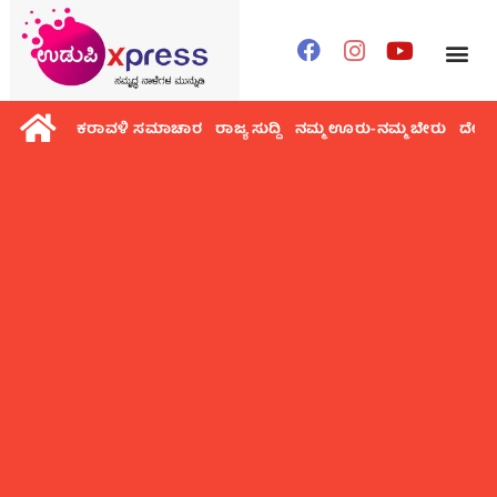
ಕರಾವಳಿ ಸಮಾಚಾರ
ರಾಜ್ಯ ಸುದ್ದಿ
ನಮ್ಮ ಊರು-ನಮ್ಮ ಬೇರು
ದೇಶ