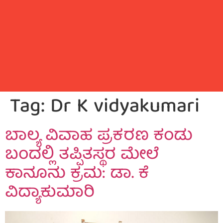
Tag:
Dr K vidyakumari
ಬಾಲ್ಯ ವಿವಾಹ ಪ್ರಕರಣ ಕಂಡು
ಬಂದಲ್ಲಿ ತಪ್ಪಿತಸ್ಥರ ಮೇಲೆ
ಕಾನೂನು ಕ್ರಮ: ಡಾ. ಕೆ
ವಿದ್ಯಾಕುಮಾರಿ