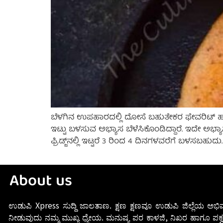
ಬೆಳಗಿನ ಉಪಹಾರದಲ್ಲಿ ದೋಸೆ ಬಹುತೇಕರ ಫೇವರಿಟ್ ಹಾಗೂ ಸ
ಇಟ್ಟು ಬಳಸುವ ಅಭ್ಯಾಸ ಬೆಳೆಸಿಕೊಂಡಿದ್ದಾರೆ. ಇದೇ ಅಭ್ಯಾ
ಫ್ರಿಡ್ಜ್‌ನಲ್ಲಿ ಇಟ್ಟರೆ 3 ರಿಂದ 4 ದಿನಗಳವರೆಗೆ ಬಳಸಬಹುದು
About us
ಉಡುಪಿ Xpress ಸುದ್ದಿ ಜಾಲತಾಣ. ಕ್ಷಣ ಕ್ಷಣವೂ ಉಡುಪಿ ಜಿಲ್ಲೆಯ ಅಭಿವ
ನೀಡುವುದು ನಮ್ಮ ಮುಖ್ಯ ಧ್ಯೇಯ. ಮನುಷ್ಯ ಪರ ಕಾಳಜಿ, ನಿಖರ ಹಾಗೂ ಪಕ್ವ