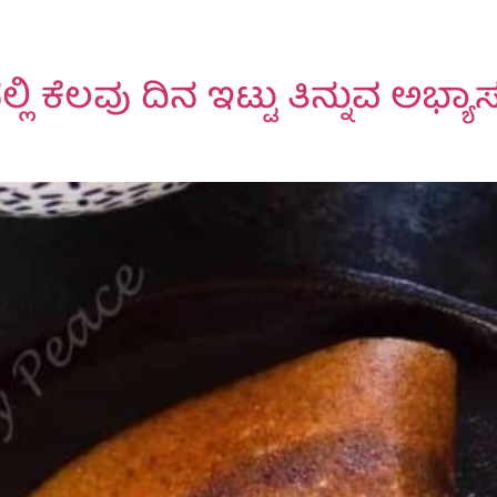
ನಲ್ಲಿ ಕೆಲವು ದಿನ ಇಟ್ಟು ತಿನ್ನುವ ಅಭ್ಯಾ