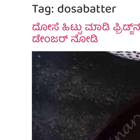
Tag:
dosabatter
ದೋಸೆ ಹಿಟ್ಟು ಮಾಡಿ ಫ್ರಿಡ್ಜ್‌
ಡೇಂಜರ್ ನೋಡಿ