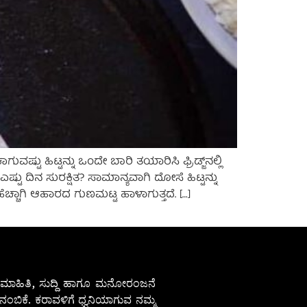
 ಹಿಟ್ಟನ್ನು ಒಂದೇ ಬಾರಿ ತಯಾರಿಸಿ ಫ್ರಿಡ್ಜ್‌ನಲ್ಲಿ
್ಟು ದಿನ ಸುರಕ್ಷಿತ? ಸಾಮಾನ್ಯವಾಗಿ ದೋಸೆ ಹಿಟ್ಟನ್ನು
ಣ ಹೆಚ್ಚಾಗಿ ಆಹಾರದ ಗುಣಮಟ್ಟ ಹಾಳಾಗುತ್ತದೆ. […]
ೇಷ ಮಾಹಿತಿ, ಸುದ್ದಿ ಹಾಗೂ ಮನೋರಂಜನೆ
ಂಬಿಕೆ. ಕರಾವಳಿಗೆ ಧ್ವನಿಯಾಗುವ ನಮ್ಮ