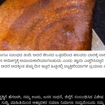
ುಲಭದ ತಿಂಡಿ. ಆದರೆ ಕೆಲಸದ ಒತ್ತಡದಿಂದ ಹಲವರು ವಾರಕ್ಕೆ ಸಾಕಾಗುವಷ್ಟು
ಸ ಆರೋಗ್ಯಕ್ಕೆ ಅಪಾಯಕಾರಿಯಾಗಬಹುದು ಎಂದು ತಜ್ಞರು ಎಚ್ಚರಿಸಿದ್ದಾರೆ. ಎಷ
. ಆದರೆ ಅದಕ್ಕಿಂತ ಹೆಚ್ಚು ದಿನ ಇಟ್ಟರೆ ಹಿಟ್ಟಿನಲ್ಲಿ ಬ್ಯಾಕ್ಟೀರಿಯಾಗಳ ಪ್ರಮಾ
ೃದ್ಧಿಗೆ ಹೆಗಲಾಗಿ, ನಮ್ಮ ಊರು, ಜನರ ಸಾಧನೆ, ಜಿಲ್ಲೆಗೆ ಸಂಬಂಧಿಸಿದ ವಿಶ
 ಸುದ್ದಿ, ಮಾಹಿತಿಯಿಂದ ಆಹ್ಲಾದಕರ ಸಮಾಜ ನಿರ್ಮಾಣ ಸಾಧ್ಯವೆಂಬುದು ನಮ್ಮ ನ