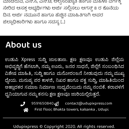
ಮಾಡಿರುವ, ಎಸ್.ಸಿ, ಎಸ್.ಟಿ, ಅಲ್ಪಸಂಖ್ಯಾತ ಹಾಗೂ ಮಹಿಳಾ ವರ್ಗಕ್ಕೆ
ಸೇರಿದ ಆಸಕ್ತ ಅಭ್ಯರ್ಥಿಗಳು ಅರ್ಜಿ ಸಲ್ಲಿಸಲು ಆಗಸ್ಟ್ 8 ರ ಕೊನೆಯ
ದಿನ. ಅರ್ಜಿ ನಮೂನೆ ಹಾಗೂ ಹೆಚ್ಚಿನ ಮಾಹಿತಿಗಾಗಿ ಅಪರ
ಜಿಲ್ಲಾಧಿಕಾರಿಗಳು ಹಾಗೂ ಸದಸ್ಯ […]
About us
ಉಡುಪಿ Xpress ಸುದ್ದಿ ಜಾಲತಾಣ. ಕ್ಷಣ ಕ್ಷಣವೂ ಉಡುಪಿ ಜಿಲ್ಲೆಯ
ಅಭಿವೃದ್ಧಿಗೆ ಹೆಗಲಾಗಿ, ನಮ್ಮ ಊರು, ಜನರ ಸಾಧನೆ, ಜಿಲ್ಲೆಗೆ ಸಂಬಂಧಿಸಿದ
ವಿಶೇಷ ಮಾಹಿತಿ, ಸುದ್ದಿ ಹಾಗೂ ಮನೋರಂಜನೆ ನೀಡುವುದು ನಮ್ಮ ಮುಖ್ಯ
ಧ್ಯೇಯ. ಮನುಷ್ಯ ಪರ ಕಾಳಜಿ, ನಿಖರ ಹಾಗೂ ಪಕ್ವ ಸುದ್ದಿ, ಮಾಹಿತಿಯಿಂದ
ಆಹ್ಲಾದಕರ ಸಮಾಜ ನಿರ್ಮಾಣ ಸಾಧ್ಯವೆಂಬುದು ನಮ್ಮ ನಂಬಿಕೆ. ಕರಾವಳಿಗೆ
ಧ್ವನಿಯಾಗುವ ನಮ್ಮ ಕನಸು ಕ್ಷಣ ಕ್ಷಣವೂ ಜಾರಿಯಲ್ಲಿರುತ್ತದೆ.
9591650840
contact@udupixpress.com
First floor, Bhakta towers, kalsanka , Udupi.
Udupixpress © Copyright 2020. All rights reserved.