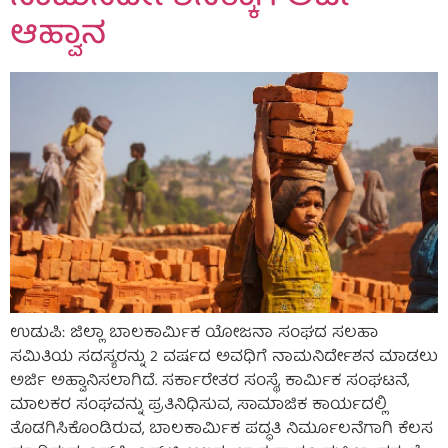
ಆಹ್ವಾನ
ಉಡುಪಿ: ಜಿಲ್ಲಾ ಬಾಲಕಾರ್ಮಿಕ ಯೋಜನಾ ಸಂಘದ ಸಲಹಾ
ಸಮಿತಿಯ ಸದಸ್ಯರನ್ನು 2 ವರ್ಷದ ಅವಧಿಗೆ ನಾಮನಿರ್ದೇಶನ ಮಾಡಲು
ಅರ್ಜಿ ಅಹ್ವಾನಿಸಲಾಗಿದೆ. ಸರ್ಕಾರೇತರ ಸಂಸ್ಥೆ, ಕಾರ್ಮಿಕ ಸಂಘಟನೆ,
ಮಾಲಕರ ಸಂಘವನ್ನು ಪ್ರತಿನಿಧಿಸುವ, ಸಾಮಾಜಿಕ ಕಾರ್ಯದಲ್ಲಿ
ತೊಡಗಿಸಿಕೊಂಡಿರುವ, ಬಾಲಕಾರ್ಮಿಕ ಪದ್ಧತಿ ನಿರ್ಮೂಲನೆಗಾಗಿ ಕೆಲಸ