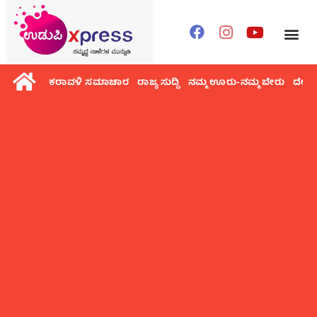
ಕರಾವಳಿ ಸಮಾಚಾರ
ರಾಜ್ಯ ಸುದ್ದಿ
ನಮ್ಮ ಊರು-ನಮ್ಮ ಬೇರು
ದೇಶ