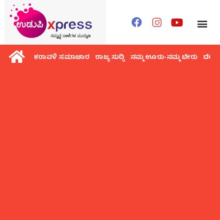
ಕರಾವಳಿ ಸಮಾಚಾರ
ರಾಜ್ಯ ಸುದ್ದಿ
ನಮ್ಮ ಊರು-ನಮ್ಮ ಬೇರು
ದೇಶ