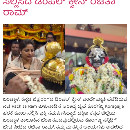
ಸಲ್ಲಿಸಿದ ಡಿಂಪಲ್ ಕ್ವೀನ್ ರಚಿತಾ
ರಾಮ್
ಬಂಟ್ವಾಳ: ಕನ್ನಡ ಚಿತ್ರರಂಗದ ಡಿಂಪಲ್ ಕ್ವೀನ್ ಎಂದೇ ಖ್ಯಾತಿ ಪಡೆದಿರುವ
ನಟಿ Rachita Ram ತುಳುನಾಡಿನ ಆರಾಧ್ಯ ದೈವ ಕೊರಗಜ್ಜ Koragajja
ಹರಕೆ ಕೋಲ ಸಲ್ಲಿಸಿ ಭಕ್ತಿ ಸಮರ್ಪಿಸಿದ್ದಾರೆ. ದಕ್ಷಿಣ ಕನ್ನಡ ಜಿಲ್ಲೆಯ
ಬಂಟ್ವಾಳ ತಾಲೂಕಿನ ಬೆಂಜನಪದವುದಲ್ಲಿರುವ ಕೊರಗಜ್ಜ ಸನ್ನಿಧಿಗೆ
ಭೇಟಿ ನೀಡಿದ ರಚಿತಾ ರಾಮ್, ತಮ್ಮ ಮನಸ್ಸಿನ ಆಶಯಗಳು ಈಡೇರಿದ