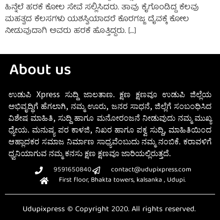
ಹಿನ್ನೆಲೆ ಹರಕೆ ಕೋಲ ಸೇವೆ ಸಲ್ಲಿಸಿದರು. ತಾವು ಕೈಗೊಂಡಿದ್ದ ಕೆಲವು
ಮಹತ್ವದ ಕೆಲಸಗಳು ಯಶಸ್ವಿಯಾದರೆ ಕೊರಗಜ್ಜ ದೈವಕ್ಕೆ ಕೋಲ
ನೀಡುವುದಾಗಿ ಅವರು ಹರಕೆ ಹೊತ್ತಿದ್ದರು. […]
About us
ಉಡುಪಿ Xpress ಸುದ್ದಿ ಜಾಲತಾಣ. ಕ್ಷಣ ಕ್ಷಣವೂ ಉಡುಪಿ ಜಿಲ್ಲೆಯ
ಅಭಿವೃದ್ಧಿಗೆ ಹೆಗಲಾಗಿ, ನಮ್ಮ ಊರು, ಜನರ ಸಾಧನೆ, ಜಿಲ್ಲೆಗೆ ಸಂಬಂಧಿಸಿದ
ವಿಶೇಷ ಮಾಹಿತಿ, ಸುದ್ದಿ ಹಾಗೂ ಮನೋರಂಜನೆ ನೀಡುವುದು ನಮ್ಮ ಮುಖ್ಯ
ಧ್ಯೇಯ. ಮನುಷ್ಯ ಪರ ಕಾಳಜಿ, ನಿಖರ ಹಾಗೂ ಪಕ್ವ ಸುದ್ದಿ, ಮಾಹಿತಿಯಿಂದ
ಆಹ್ಲಾದಕರ ಸಮಾಜ ನಿರ್ಮಾಣ ಸಾಧ್ಯವೆಂಬುದು ನಮ್ಮ ನಂಬಿಕೆ. ಕರಾವಳಿಗೆ
ಧ್ವನಿಯಾಗುವ ನಮ್ಮ ಕನಸು ಕ್ಷಣ ಕ್ಷಣವೂ ಜಾರಿಯಲ್ಲಿರುತ್ತದೆ.
9591650840
contact@udupixpress.com
First floor, Bhakta towers, kalsanka , Udupi.
Udupixpress © Copyright 2020. All rights reserved.