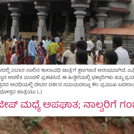
ಥಳದಲ್ಲಿ 2026ರ ಸಾಲಿನ ‘ಕಾಲಾವಧಿ ಜಾತ್ರೆ’ಗೆ ಕ್ಷಣಗಣನೆ ಆರಂಭವಾಗಿದೆ. 
 ಆಡಳಿತ ಮಂಡಳಿ ಪ್ರಕಟಿಸಿದೆ. ಈ ಹಿನ್ನೆಲೆಯಲ್ಲಿ ಭಕ್ತಾದಿಗಳು ತಮ್ಮ 
ಸವದ ಅವಧಿಯಲ್ಲಿ ದೇವರ ದರ್ಶನ ಸಮಯದಲ್ಲೂ ಕೆಲ ಪ್ರಮುಖ ಬದಲಾವಣೆಗಳನ
ೋತ್ಸವ ಜಾತ್ರೆಯು […]
ಜೀಪ್ ಮಧ್ಯೆ ಅಪಘಾತ; ನಾಲ್ವರಿಗೆ