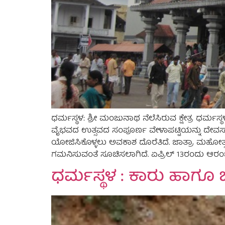
ಧರ್ಮಸ್ಥಳ: ಶ್ರೀ ಮಂಜುನಾಥ ನೆಲೆಸಿರುವ ಕ್ಷೇತ್ರ ಧರ್ಮಸ್
ವೈಭವದ ಉತ್ಸವದ ಸಂಪೂರ್ಣ ವೇಳಾಪಟ್ಟಿಯನ್ನು ದೇವಸ್ಥಾನ
ಯೋಜಿಸಿಕೊಳ್ಳಲು ಅವಕಾಶ ದೊರೆತಿದೆ. ಜಾತ್ರಾ ಮಹೋತ್
ಗಮನಿಸುವಂತೆ ಸೂಚಿಸಲಾಗಿದೆ. ಏಪ್ರಿಲ್ 13ರಂದು ಆರಂಭ
ಧರ್ಮಸ್ಥಳ : ಕಾರು ಹಾಗೂ 