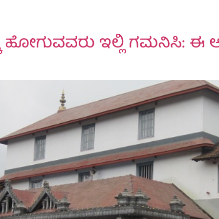
ೆ ಹೋಗುವವರು ಇಲ್ಲಿ ಗಮನಿಸಿ: ಈ ಆರ