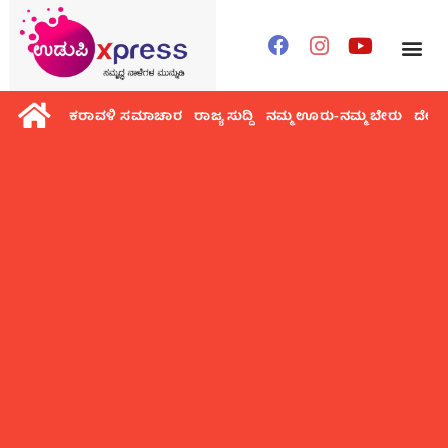
ಕರಾವಳಿ ಸಮಾಚಾರ
ರಾಜ್ಯ ಸುದ್ದಿ
ನಮ್ಮ ಊರು-ನಮ್ಮ ಬೇರು
ದೇಶ