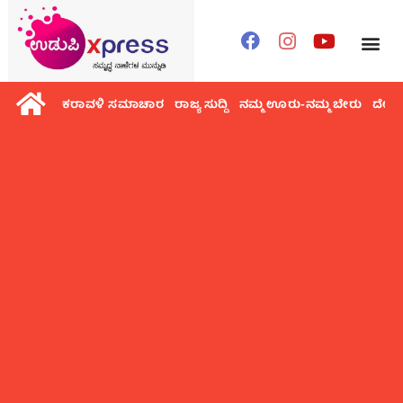
ಕರಾವಳಿ ಸಮಾಚಾರ
ರಾಜ್ಯ ಸುದ್ದಿ
ನಮ್ಮ ಊರು-ನಮ್ಮ ಬೇರು
ದೇಶ