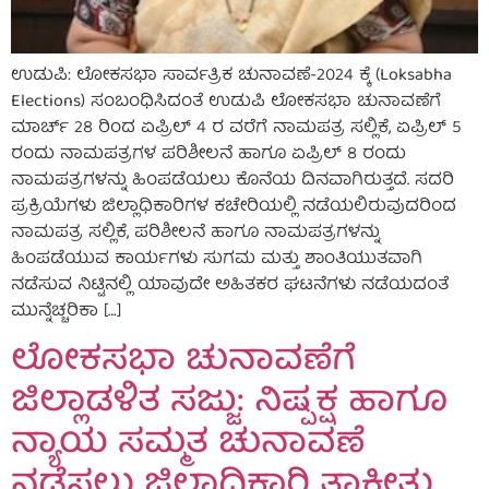
ಉಡುಪಿ: ಲೋಕಸಭಾ ಸಾರ್ವತ್ರಿಕ ಚುನಾವಣೆ-2024 ಕ್ಕೆ (Loksabha
Elections) ಸಂಬಂಧಿಸಿದಂತೆ ಉಡುಪಿ ಲೋಕಸಭಾ ಚುನಾವಣೆಗೆ
ಮಾರ್ಚ್ 28 ರಿಂದ ಏಪ್ರಿಲ್ 4 ರ ವರೆಗೆ ನಾಮಪತ್ರ ಸಲ್ಲಿಕೆ, ಏಪ್ರಿಲ್ 5
ರಂದು ನಾಮಪತ್ರಗಳ ಪರಿಶೀಲನೆ ಹಾಗೂ ಏಪ್ರಿಲ್ 8 ರಂದು
ನಾಮಪತ್ರಗಳನ್ನು ಹಿಂಪಡೆಯಲು ಕೊನೆಯ ದಿನವಾಗಿರುತ್ತದೆ. ಸದರಿ
ಪ್ರಕ್ರಿಯೆಗಳು ಜಿಲ್ಲಾಧಿಕಾರಿಗಳ ಕಚೇರಿಯಲ್ಲಿ ನಡೆಯಲಿರುವುದರಿಂದ
ನಾಮಪತ್ರ ಸಲ್ಲಿಕೆ, ಪರಿಶೀಲನೆ ಹಾಗೂ ನಾಮಪತ್ರಗಳನ್ನು
ಹಿಂಪಡೆಯುವ ಕಾರ್ಯಗಳು ಸುಗಮ ಮತ್ತು ಶಾಂತಿಯುತವಾಗಿ
ನಡೆಸುವ ನಿಟ್ಟಿನಲ್ಲಿ ಯಾವುದೇ ಅಹಿತಕರ ಘಟನೆಗಳು ನಡೆಯದಂತೆ
ಮುನ್ನೆಚ್ಚರಿಕಾ […]
ಲೋಕಸಭಾ ಚುನಾವಣೆಗೆ
ಜಿಲ್ಲಾಡಳಿತ ಸಜ್ಜು: ನಿಷ್ಪಕ್ಷ ಹಾಗೂ
ನ್ಯಾಯ ಸಮ್ಮತ ಚುನಾವಣೆ
ನಡೆಸಲು ಜಿಲ್ಲಾಧಿಕಾರಿ ತಾಕೀತು