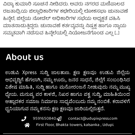
ವಿದ್ಯಾ ಕುಮಾರಿ ಸೂಚನೆ ನೀಡಿದರು. ಅವರು ನಗರದ ಮಣಿಪಾಲದ
ರಜತಾದ್ರಿಯ ಜಿಲ್ಲಾಧಿಕಾರಿಗಳ ಕಛೇರಿಯಲ್ಲಿ ಲೋಕಸಭಾ ಚುನಾವಣೆ
ಹಿನ್ನೆಲೆ, ಜಿಲ್ಲೆಯ ನೋಡೆಲ್ ಅಧಿಕಾರಿಗಳ ಸಭೆಯ ಅಧ್ಯಕ್ಷತೆ ವಹಿಸಿ
ಮಾತನಾಡುತ್ತಿದ್ದರು. ಚುನಾವಣೆ ಕರ್ತವ್ಯವನ್ನು ನಿಷ್ಪಕ್ಷ ಹಾಗೂ ನ್ಯಾಯ
ಸಮ್ಮತವಾಗಿ ನಡೆಸುವ ಹಿನ್ನೆಲೆಯಲ್ಲಿ ನಿಯೋಜನೆಗೊಂಡ ಎಲ್ಲ […]
About us
ಉಡುಪಿ Xpress ಸುದ್ದಿ ಜಾಲತಾಣ. ಕ್ಷಣ ಕ್ಷಣವೂ ಉಡುಪಿ ಜಿಲ್ಲೆಯ
ಅಭಿವೃದ್ಧಿಗೆ ಹೆಗಲಾಗಿ, ನಮ್ಮ ಊರು, ಜನರ ಸಾಧನೆ, ಜಿಲ್ಲೆಗೆ ಸಂಬಂಧಿಸಿದ
ವಿಶೇಷ ಮಾಹಿತಿ, ಸುದ್ದಿ ಹಾಗೂ ಮನೋರಂಜನೆ ನೀಡುವುದು ನಮ್ಮ ಮುಖ್ಯ
ಧ್ಯೇಯ. ಮನುಷ್ಯ ಪರ ಕಾಳಜಿ, ನಿಖರ ಹಾಗೂ ಪಕ್ವ ಸುದ್ದಿ, ಮಾಹಿತಿಯಿಂದ
ಆಹ್ಲಾದಕರ ಸಮಾಜ ನಿರ್ಮಾಣ ಸಾಧ್ಯವೆಂಬುದು ನಮ್ಮ ನಂಬಿಕೆ. ಕರಾವಳಿಗೆ
ಧ್ವನಿಯಾಗುವ ನಮ್ಮ ಕನಸು ಕ್ಷಣ ಕ್ಷಣವೂ ಜಾರಿಯಲ್ಲಿರುತ್ತದೆ.
9591650840
contact@udupixpress.com
First floor, Bhakta towers, kalsanka , Udupi.