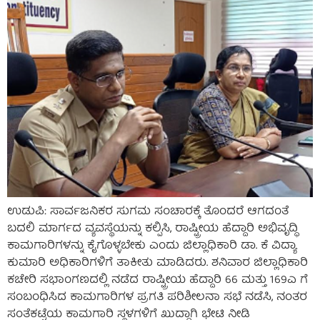
ಉಡುಪಿ: ಸಾರ್ವಜನಿಕರ ಸುಗಮ ಸಂಚಾರಕ್ಕೆ ತೊಂದರೆ ಆಗದಂತೆ
ಬದಲಿ ಮಾರ್ಗದ ವ್ಯವಸ್ಥೆಯನ್ನು ಕಲ್ಪಿಸಿ, ರಾಷ್ಟ್ರೀಯ ಹೆದ್ದಾರಿ ಅಭಿವೃದ್ಧಿ
ಕಾಮಗಾರಿಗಳನ್ನು ಕೈಗೊಳ್ಳಬೇಕು ಎಂದು ಜಿಲ್ಲಾಧಿಕಾರಿ ಡಾ. ಕೆ ವಿದ್ಯಾ
ಕುಮಾರಿ ಅಧಿಕಾರಿಗಳಿಗೆ ತಾಕೀತು ಮಾಡಿದರು. ಶನಿವಾರ ಜಿಲ್ಲಾಧಿಕಾರಿ
ಕಚೇರಿ ಸಭಾಂಗಣದಲ್ಲಿ ನಡೆದ ರಾಷ್ಟ್ರೀಯ ಹೆದ್ದಾರಿ 66 ಮತ್ತು 169ಎ ಗೆ
ಸಂಬಂಧಿಸಿದ ಕಾಮಗಾರಿಗಳ ಪ್ರಗತಿ ಪರಿಶೀಲನಾ ಸಭೆ ನಡೆಸಿ, ನಂತರ
ಸಂತೆಕಟ್ಟೆಯ ಕಾಮಗಾರಿ ಸ್ಥಳಗಳಿಗೆ ಖುದ್ದಾಗಿ ಭೇಟಿ ನೀಡಿ