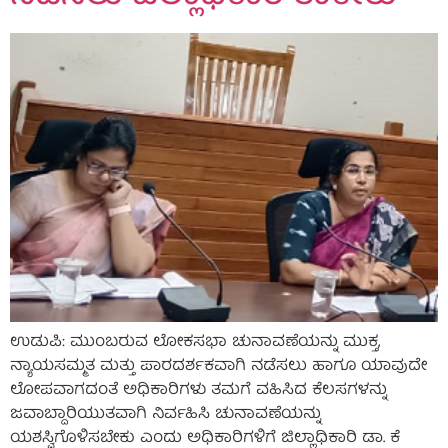
ಉಡುಪಿ: ಮುಂಬರುವ ಲೋಕಸಭಾ ಚುನಾವಣೆಯನ್ನು ಮುಕ್ತ,
ನ್ಯಾಯಸಮ್ಮತ ಮತ್ತು ಪಾರದರ್ಶಕವಾಗಿ ನಡೆಸಲು ಹಾಗೂ ಯಾವುದೇ
ಲೋಪವಾಗದಂತೆ ಅಧಿಕಾರಿಗಳು ತಮಗೆ ವಹಿಸಿದ ಕೆಲಸಗಳನ್ನು
ಜವಾಬ್ದಾರಿಯುತವಾಗಿ ನಿರ್ವಹಿಸಿ ಚುನಾವಣೆಯನ್ನು
ಯಶಸ್ವಿಗೊಳಿಸಬೇಕು ಎಂದು ಅಧಿಕಾರಿಗಳಿಗೆ ಜಿಲ್ಲಾಧಿಕಾರಿ ಡಾ. ಕೆ