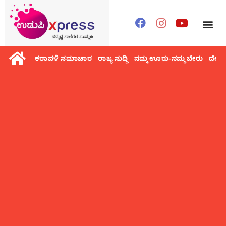
ಕರಾವಳಿ ಸಮಾಚಾರ
ರಾಜ್ಯ ಸುದ್ದಿ
ನಮ್ಮ ಊರು-ನಮ್ಮ ಬೇರು
ದೇಶ