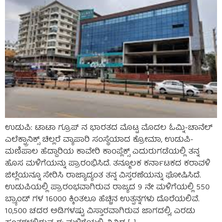
ಉಡುಪಿ: ಟಾಟಾ ಗ್ರೂಪ್ ನ ಭಾರತದ ಮೊಟ್ಟ ಮೊದಲ ಓಮ್ನಿ-ಚಾನೆಲ್
ಎಲೆಕ್ಟ್ರಾನಿಕ್ಸ್ ಚಿಲ್ಲರೆ ವ್ಯಾಪಾರಿ ಸಂಸ್ಥೆಯಾದ ಕ್ರೋಮಾ, ಉಡುಪಿ-
ಮಣಿಪಾಲ ಹೆದ್ದಾರಿಯ ಕಾವೇರಿ ಕಾಂಪ್ಲೆಕ್ಸ್ ಎದುರುಗಡೆಯಲ್ಲಿ ತನ್ನ
ಹೊಸ ಮಳಿಗೆಯನ್ನು ಪ್ರಾರಂಭಿಸಿದೆ. ತನ್ಮೂಲಕ ಕರ್ನಾಟಕದ ಕರಾವಳಿ
ಜಿಲ್ಲೆಯನ್ನೂ ಸೇರಿಸಿ ರಾಜ್ಯಾದ್ಯಂತ ತನ್ನ ವಿಸ್ತರಣೆಯನ್ನು ಘೋಷಿಸಿದೆ.
ಉಡುಪಿಯಲ್ಲಿ ಪ್ರಾರಂಭವಾಗಿರುವ ರಾಜ್ಯದ 9 ನೇ ಮಳಿಗೆಯಲ್ಲಿ 550
ಬ್ರ್ಯಾಂಡ್ ಗಳ 16000 ಕ್ಕಿಂತಲೂ ಹೆಚ್ಚಿನ ಉತ್ಪನ್ನಗಳು ದೊರೆಯಲಿವೆ.
10,500 ಚದರ ಅಡಿಗಳಷ್ಟು ವಿಸ್ತಾರವಾಗಿರುವ ಜಾಗದಲ್ಲಿ, ಎರಡು