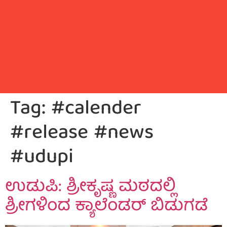
Tag:
#calender
#release #news
#udupi
ಉಡುಪಿ: ಶ್ರೀಕೃಷ್ಣ ಮಠದಲ್ಲಿ
ಶ್ರೀಗಳಿಂದ ಕ್ಯಾಲೆಂಡರ್ ಬಿಡುಗಡೆ