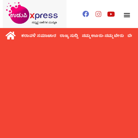
ಕರಾವಳಿ ಸಮಾಚಾರ
ರಾಜ್ಯ ಸುದ್ದಿ
ನಮ್ಮ ಊರು-ನಮ್ಮ ಬೇರು
ದೇಶ