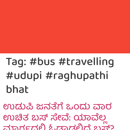
Tag:
#bus #travelling
#udupi #raghupathi
bhat
ಉಡುಪಿ ಜನತೆಗೆ ಒಂದು ವಾರ
ಉಚಿತ ಬಸ್ ಸೇವೆ: ಯಾವೆಲ್ಲ
ಮಾರ್ಗದಲ್ಲಿ ಓಡಾಡಲಿದೆ ಬಸ್?.