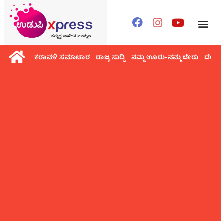
ಕರಾವಳಿ ಸಮಾಚಾರ
ರಾಜ್ಯ ಸುದ್ದಿ
ನಮ್ಮ ಊರು-ನಮ್ಮ ಬೇರು
ದೇಶ