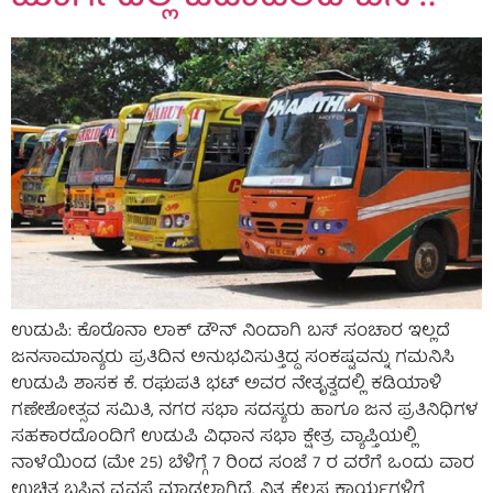
ಉಡುಪಿ: ಕೊರೊನಾ ಲಾಕ್ ಡೌನ್ ನಿಂದಾಗಿ ಬಸ್ ಸಂಚಾರ ಇಲ್ಲದೆ
ಜನಸಾಮಾನ್ಯರು ಪ್ರತಿದಿನ ಅನುಭವಿಸುತ್ತಿದ್ದ ಸಂಕಷ್ಟವನ್ನು ಗಮನಿಸಿ
ಉಡುಪಿ ಶಾಸಕ ಕೆ. ರಘುಪತಿ ಭಟ್ ಅವರ ನೇತೃತ್ವದಲ್ಲಿ ಕಡಿಯಾಳಿ
ಗಣೇಶೋತ್ಸವ ಸಮಿತಿ, ನಗರ ಸಭಾ ಸದಸ್ಯರು ಹಾಗೂ ಜನ ಪ್ರತಿನಿಧಿಗಳ
ಸಹಕಾರದೊಂದಿಗೆ ಉಡುಪಿ ವಿಧಾನ ಸಭಾ ಕ್ಷೇತ್ರ ವ್ಯಾಪ್ತಿಯಲ್ಲಿ
ನಾಳೆಯಿಂದ (ಮೇ 25) ಬೆಳಿಗ್ಗೆ 7 ರಿಂದ ಸಂಜೆ 7 ರ ವರೆಗೆ ಒಂದು ವಾರ
ಉಚಿತ ಬಸ್ಸಿನ ವ್ಯವಸ್ಥೆ ಮಾಡಲಾಗಿದೆ. ನಿತ್ಯ ಕೆಲಸ ಕಾರ್ಯಗಳಿಗೆ