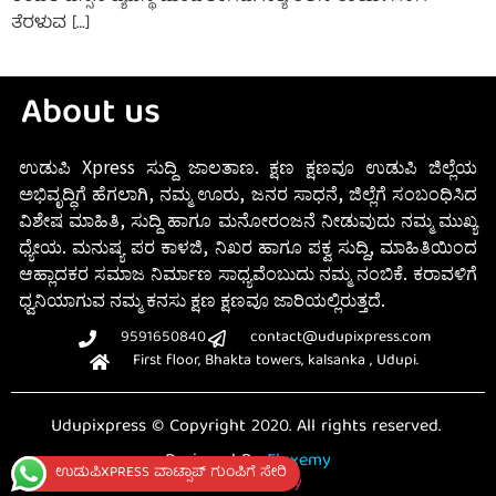
ತೆರಳುವ […]
About us
ಉಡುಪಿ Xpress ಸುದ್ದಿ ಜಾಲತಾಣ. ಕ್ಷಣ ಕ್ಷಣವೂ ಉಡುಪಿ ಜಿಲ್ಲೆಯ
ಅಭಿವೃದ್ಧಿಗೆ ಹೆಗಲಾಗಿ, ನಮ್ಮ ಊರು, ಜನರ ಸಾಧನೆ, ಜಿಲ್ಲೆಗೆ ಸಂಬಂಧಿಸಿದ
ವಿಶೇಷ ಮಾಹಿತಿ, ಸುದ್ದಿ ಹಾಗೂ ಮನೋರಂಜನೆ ನೀಡುವುದು ನಮ್ಮ ಮುಖ್ಯ
ಧ್ಯೇಯ. ಮನುಷ್ಯ ಪರ ಕಾಳಜಿ, ನಿಖರ ಹಾಗೂ ಪಕ್ವ ಸುದ್ದಿ, ಮಾಹಿತಿಯಿಂದ
ಆಹ್ಲಾದಕರ ಸಮಾಜ ನಿರ್ಮಾಣ ಸಾಧ್ಯವೆಂಬುದು ನಮ್ಮ ನಂಬಿಕೆ. ಕರಾವಳಿಗೆ
ಧ್ವನಿಯಾಗುವ ನಮ್ಮ ಕನಸು ಕ್ಷಣ ಕ್ಷಣವೂ ಜಾರಿಯಲ್ಲಿರುತ್ತದೆ.
9591650840
contact@udupixpress.com
First floor, Bhakta towers, kalsanka , Udupi.
Udupixpress © Copyright 2020. All rights reserved.
Designed By
Fluxemy
ಉಡುಪಿXPRESS ವಾಟ್ಸಾಪ್ ಗುಂಪಿಗೆ ಸೇರಿ
Privacy Policy