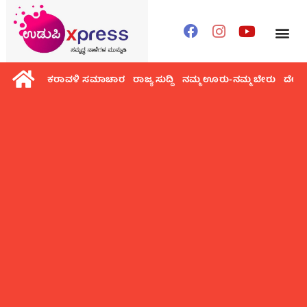
ಕರಾವಳಿ ಸಮಾಚಾರ
ರಾಜ್ಯ ಸುದ್ದಿ
ನಮ್ಮ ಊರು-ನಮ್ಮ ಬೇರು
ದೇಶ