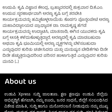
ಉಡುಪಿ: ಕೃಷಿ ವಿಜ್ಞಾನ ಕೇಂದ್ರ, ಬ್ರಹ್ಮಾವರದಲ್ಲಿ ಶುಕ್ರವಾರ ದಿ.ಕೆ.ಎಂ.
ಉಡುಪ ಸ್ಮರಣಾರ್ಥವಾಗಿ ಅರಣ್ಯ ಕೃಷಿ ಬಗ್ಗೆ ತರಬೇತಿ
ಕಾರ್ಯಕ್ರಮವನ್ನು ಹಮ್ಮಿಕೊಳ್ಳಲಾಯಿತು. ಕೊಡಗು ಪೊನ್ನಂಪೇಟೆ ಅರಣ್ಯ
ಮಹಾವಿದ್ಯಾಲಯದ ಪ್ರಾಧ್ಯಾಪಕ ಡಾ. ರಾಮಕೃಷ್ಣ ಹೆಗಡೆ
ಕಾರ್ಯಕ್ರಮವನ್ನು ಉದ್ಘಾಟಿಸಿ, ಮಾತನಾಡಿ, ಈಗಿನ ಯುವಕರು ಕೃಷಿ
ಬಗ್ಗೆ ಆಸಕ್ತಿ ಕಳೆದುಕೊಳ್ಳುತ್ತಿದ್ದಾರೆ, ಅರಣ್ಯದಲ್ಲಿ ಕೃಷಿ ಮಾಡಬಹುದಾ
ಅಥವಾ ಕೃಷಿ ಭೂಮಿಯಲ್ಲಿ ಅರಣ್ಯ ವೃಕ್ಷಗಳನ್ನು ಬೆಳೆಸಬಹುದಾ
ಎನ್ನುವುದರ ಕುರಿತು ಚರ್ಚಿಸಿದರು ಮತ್ತು ಮನುಷ್ಯನ ಬೇಡಿಕೆಗಳು ದಿನೇ
ದಿನೇ ಹೆಚ್ಚುತ್ತಿರುವುದರಿಂದ ಪರಿಸರ ಹಾಳಾಗುತ್ತಿದೆ ಎನ್ನುವುದರ ಕುರಿತು
ಮನವಿ […]
About us
ಉಡುಪಿ Xpress ಸುದ್ದಿ ಜಾಲತಾಣ. ಕ್ಷಣ ಕ್ಷಣವೂ ಉಡುಪಿ ಜಿಲ್ಲೆಯ
ಅಭಿವೃದ್ಧಿಗೆ ಹೆಗಲಾಗಿ, ನಮ್ಮ ಊರು, ಜನರ ಸಾಧನೆ, ಜಿಲ್ಲೆಗೆ ಸಂಬಂಧಿಸಿದ
ವಿಶೇಷ ಮಾಹಿತಿ, ಸುದ್ದಿ ಹಾಗೂ ಮನೋರಂಜನೆ ನೀಡುವುದು ನಮ್ಮ ಮುಖ್ಯ
ಧ್ಯೇಯ. ಮನುಷ್ಯ ಪರ ಕಾಳಜಿ, ನಿಖರ ಹಾಗೂ ಪಕ್ವ ಸುದ್ದಿ, ಮಾಹಿತಿಯಿಂದ