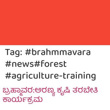
Tag:
#brahmmavara
#news#forest
#agriculture-training
ಬ್ರಹ್ಮಾವರ:ಅರಣ್ಯ ಕೃಷಿ ತರಬೇತಿ
ಕಾರ್ಯಕ್ರಮ