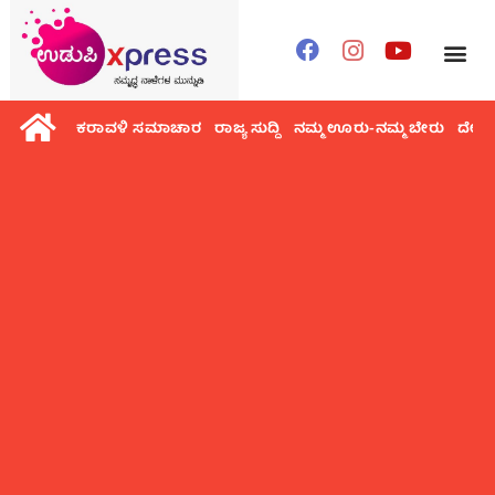
ಕರಾವಳಿ ಸಮಾಚಾರ
ರಾಜ್ಯ ಸುದ್ದಿ
ನಮ್ಮ ಊರು-ನಮ್ಮ ಬೇರು
ದೇಶ