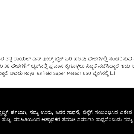
ತನ್ನ ರಾಯಲ್ ಎನ್ ಫೀಲ್ಡ್ ಬೈಕ್ ಏರಿ ಹಲವು ದೇಶಗಳಲ್ಲಿ ಸಂಚರಿಸುವ ಪ್ಲ
 38 ದೇಶಗಳಿಗೆ ಬೈಕ್‌ನಲ್ಲಿ ಪ್ರವಾಸ ಕೈಗೊಳ್ಳಲು ಸಿದ್ಧತೆ ನಡೆಸಿದ್ದಾರೆ. ಇ
ಅವರು Royal Enfield Super Meteor 650 ಬೈಕ್‌ನಲ್ಲಿ […]
ೃದ್ಧಿಗೆ ಹೆಗಲಾಗಿ, ನಮ್ಮ ಊರು, ಜನರ ಸಾಧನೆ, ಜಿಲ್ಲೆಗೆ ಸಂಬಂಧಿಸಿದ ವಿಶ
 ಸುದ್ದಿ, ಮಾಹಿತಿಯಿಂದ ಆಹ್ಲಾದಕರ ಸಮಾಜ ನಿರ್ಮಾಣ ಸಾಧ್ಯವೆಂಬುದು ನಮ್ಮ ನ