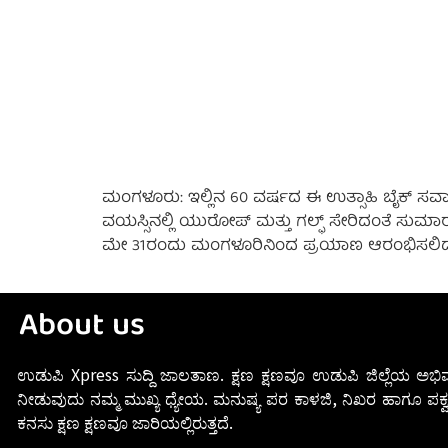
ಮಂಗಳೂರು: ಇಲ್ಲಿನ 60 ವರ್ಷದ ಈ ಉತ್ಸಾಹಿ ಬೈಕ್ ಸವಾರ 
ವಯಸ್ಸಿನಲ್ಲಿ ಯುರೋಪ್‌ ಮತ್ತು ಗಲ್ಫ್‌ ಸೇರಿದಂತೆ ಸುಮಾರು
ಮೇ 31ರಂದು ಮಂಗಳೂರಿನಿಂದ ಪ್ರಯಾಣ ಆರಂಭಿಸಲಿದ್ದಾರೆ. 
About us
ಉಡುಪಿ Xpress ಸುದ್ದಿ ಜಾಲತಾಣ. ಕ್ಷಣ ಕ್ಷಣವೂ ಉಡುಪಿ ಜಿಲ್ಲೆಯ ಅಭಿವ
ನೀಡುವುದು ನಮ್ಮ ಮುಖ್ಯ ಧ್ಯೇಯ. ಮನುಷ್ಯ ಪರ ಕಾಳಜಿ, ನಿಖರ ಹಾಗೂ ಪಕ್ವ
ಕನಸು ಕ್ಷಣ ಕ್ಷಣವೂ ಜಾರಿಯಲ್ಲಿರುತ್ತದೆ.