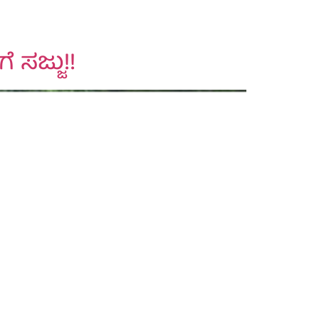
ಸಜ್ಜು!!