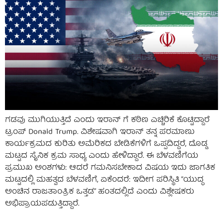
ಗಡವು ಮುಗಿಯುತ್ತಿದೆ ಎಂದು ಇರಾನ್ ಗೆ ಕಠಿಣ ಎಚ್ಚಿರಿಕೆ ಕೊಟ್ಟಿದ್ದಾರೆ
ಟ್ರಂಪ್ Donald Trump. ವಿಶೇಷವಾಗಿ ಇರಾನ್ ತನ್ನ ಪರಮಾಣು
ಕಾರ್ಯಕ್ರಮದ ಕುರಿತು ಅಮೆರಿಕದ ಬೇಡಿಕೆಗಳಿಗೆ ಒಪ್ಪದಿದ್ದರೆ, ದೊಡ್ಡ
ಮಟ್ಟದ ಸೈನಿಕ ಕ್ರಮ ಸಾಧ್ಯ ಎಂದು ಹೇಳಿದ್ದಾರೆ. ಈ ಬೆಳವಣಿಗೆಯ
ಪ್ರಮುಖ ಅಂಶಗಳು: ಆದರೆ ಗಮನಿಸಬೇಕಾದ ವಿಷಯ ಇದು ಜಾಗತಿಕ
ಮಟ್ಟದಲ್ಲಿ ಮಹತ್ವದ ಬೆಳವಣಿಗೆ, ಏಕೆಂದರೆ: ಇದೀಗ ಪರಿಸ್ಥಿತಿ “ಯುದ್ಧ
ಅಂಚಿನ ರಾಜತಾಂತ್ರಿಕ ಒತ್ತಡ” ಹಂತದಲ್ಲಿದೆ ಎಂದು ವಿಶ್ಲೇಷಕರು
ಅಭಿಪ್ರಾಯಪಡುತ್ತಿದ್ದಾರೆ.