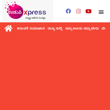
ಕರಾವಳಿ ಸಮಾಚಾರ
ರಾಜ್ಯ ಸುದ್ದಿ
ನಮ್ಮ ಊರು-ನಮ್ಮ ಬೇರು
ದೇಶ