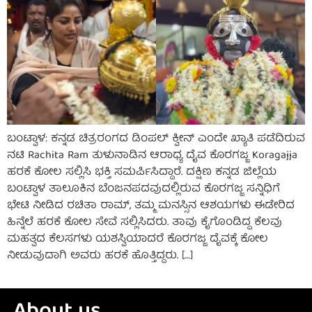
ಬಂಟ್ವಾಳ: ಕನ್ನಡ ಚಿತ್ರರಂಗದ ಡಿಂಪಲ್ ಕ್ವೀನ್ ಎಂದೇ ಖ್ಯಾತಿ ಪಡೆದಿರುವ
ನಟಿ Rachita Ram ತುಳುನಾಡಿನ ಆರಾಧ್ಯ ದೈವ ಕೊರಗಜ್ಜ Koragajja
ಹರಕೆ ಕೋಲ ಸಲ್ಲಿಸಿ ಭಕ್ತಿ ಸಮರ್ಪಿಸಿದ್ದಾರೆ. ದಕ್ಷಿಣ ಕನ್ನಡ ಜಿಲ್ಲೆಯ
ಬಂಟ್ವಾಳ ತಾಲೂಕಿನ ಬೆಂಜನಪದವುದಲ್ಲಿರುವ ಕೊರಗಜ್ಜ ಸನ್ನಿಧಿಗೆ
ಭೇಟಿ ನೀಡಿದ ರಚಿತಾ ರಾಮ್, ತಮ್ಮ ಮನಸ್ಸಿನ ಆಶಯಗಳು ಈಡೇರಿದ
ಹಿನ್ನೆಲೆ ಹರಕೆ ಕೋಲ ಸೇವೆ ಸಲ್ಲಿಸಿದರು. ತಾವು ಕೈಗೊಂಡಿದ್ದ ಕೆಲವು
ಮಹತ್ವದ ಕೆಲಸಗಳು ಯಶಸ್ವಿಯಾದರೆ ಕೊರಗಜ್ಜ ದೈವಕ್ಕೆ ಕೋಲ
ನೀಡುವುದಾಗಿ ಅವರು ಹರಕೆ ಹೊತ್ತಿದ್ದರು. […]