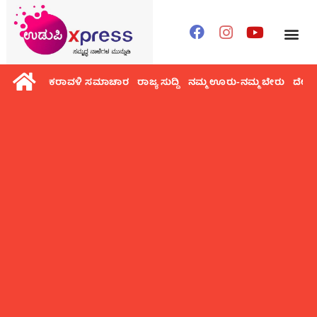
ಕರಾವಳಿ ಸಮಾಚಾರ
ರಾಜ್ಯ ಸುದ್ದಿ
ನಮ್ಮ ಊರು-ನಮ್ಮ ಬೇರು
ದೇಶ