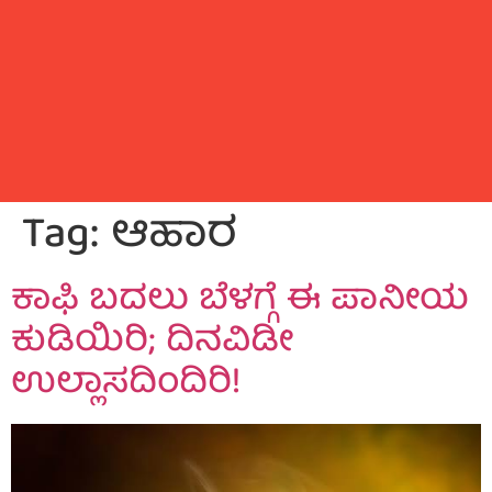
Tag:
ಆಹಾರ
ಕಾಫಿ ಬದಲು ಬೆಳಗ್ಗೆ ಈ ಪಾನೀಯ
ಕುಡಿಯಿರಿ; ದಿನವಿಡೀ
ಉಲ್ಲಾಸದಿಂದಿರಿ!