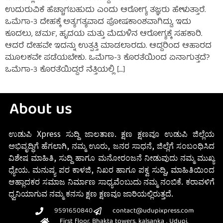
ಉದುರುವಿಕೆ ಹೆಚ್ಚಾಗಬಹುದು ಎಂದು ಆರೋಗ್ಯ ತಜ್ಞರು ಹೇಳುತ್ತಾರೆ.
ಒಮೆಗಾ-3 ದೇಹಕ್ಕೆ ಅತ್ಯಗತ್ಯವಾದ ಪೋಷಕಾಂಶವಾಗಿದ್ದು, ಇದು
ಕೂದಲು, ಚರ್ಮ, ಹೃದಯ ಮತ್ತು ಮೆದುಳಿನ ಆರೋಗ್ಯಕ್ಕೆ ಸಹಕಾರಿ.
ಆದರೆ ದೇಹವೇ ಇದನ್ನು ಉತ್ಪತ್ತಿ ಮಾಡಲಾರದು. ಆದ್ದರಿಂದ ಆಹಾರದ
ಮೂಲಕವೇ ಪಡೆಯಬೇಕು. ಒಮೆಗಾ-3 ಕೊರತೆಯಿಂದ ಏನಾಗುತ್ತದೆ?
ಒಮೆಗಾ-3 ಕೊರತೆಯಿದ್ದರೆ ನೆತ್ತಿಯಲ್ಲಿ […]
About us
ಉಡುಪಿ Xpress ಸುದ್ದಿ ಜಾಲತಾಣ. ಕ್ಷಣ ಕ್ಷಣವೂ ಉಡುಪಿ ಜಿಲ್ಲೆಯ
ಅಭಿವೃದ್ಧಿಗೆ ಹೆಗಲಾಗಿ, ನಮ್ಮ ಊರು, ಜನರ ಸಾಧನೆ, ಜಿಲ್ಲೆಗೆ ಸಂಬಂಧಿಸಿದ
ವಿಶೇಷ ಮಾಹಿತಿ, ಸುದ್ದಿ ಹಾಗೂ ಮನೋರಂಜನೆ ನೀಡುವುದು ನಮ್ಮ ಮುಖ್ಯ
ಧ್ಯೇಯ. ಮನುಷ್ಯ ಪರ ಕಾಳಜಿ, ನಿಖರ ಹಾಗೂ ಪಕ್ವ ಸುದ್ದಿ, ಮಾಹಿತಿಯಿಂದ
ಆಹ್ಲಾದಕರ ಸಮಾಜ ನಿರ್ಮಾಣ ಸಾಧ್ಯವೆಂಬುದು ನಮ್ಮ ನಂಬಿಕೆ. ಕರಾವಳಿಗೆ
ಧ್ವನಿಯಾಗುವ ನಮ್ಮ ಕನಸು ಕ್ಷಣ ಕ್ಷಣವೂ ಜಾರಿಯಲ್ಲಿರುತ್ತದೆ.
9591650840
contact@udupixpress.com
First floor, Bhakta towers, kalsanka , Udupi.