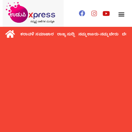
ಕರಾವಳಿ ಸಮಾಚಾರ
ರಾಜ್ಯ ಸುದ್ದಿ
ನಮ್ಮ ಊರು-ನಮ್ಮ ಬೇರು
ದೇಶ