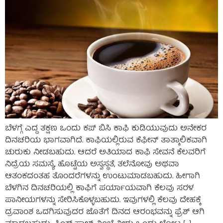
ಬೆಳಗ್ಗೆ ಎದ್ದ ತಕ್ಷಣ ಒಂದು ಕಪ್ ಬಿಸಿ ಕಾಫಿ ಕುಡಿಯುವುದು ಅನೇಕರ
ದಿನಚರಿಯ ಭಾಗವಾಗಿದೆ. ಕಾಫಿಯಲ್ಲಿರುವ ಕೆಫೀನ್ ತಾತ್ಕಾಲಿಕವಾಗಿ
ಚುರುಕು ನೀಡಬಹುದು. ಆದರೆ ಅತಿಯಾದ ಕಾಫಿ ಸೇವನೆ ಕೆಲವರಿಗೆ
ನಿದ್ರೆಯ ಸಮಸ್ಯೆ, ಹೊಟ್ಟೆಯ ಅಸ್ವಸ್ಥತೆ, ತಲೆನೋವು ಅಥವಾ
ಆತಂಕದಂತಹ ತೊಂದರೆಗಳನ್ನು ಉಂಟುಮಾಡಬಹುದು. ಹೀಗಾಗಿ
ಬೆಳಗಿನ ದಿನಚರಿಯಲ್ಲಿ ಕಾಫಿಗೆ ಪರ್ಯಾಯವಾಗಿ ಕೆಲವು ಸರಳ
ಪಾನೀಯಗಳನ್ನು ಸೇರಿಸಿಕೊಳ್ಳಬಹುದು. ಇವುಗಳಲ್ಲಿ ಕೆಲವು ದೇಹಕ್ಕೆ
ದ್ರವಾಂಶ ಒದಗಿಸುವುದರ ಜೊತೆಗೆ ದಿನದ ಆರಂಭವನ್ನು ಫ್ರೆಶ್ ಆಗಿ