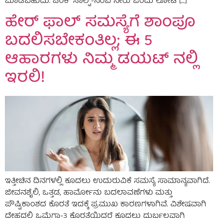
ಮಾಡಬಹುದು. ಪಿಂಕ್ ಸಾಲ್ಟ್‌-ನಿಂಬೆ ನೀರು ಒಂದು ಲೋಟ […]
ಹೇರ್ ಫಾಲ್ ಸಮಸ್ಯೆಗೆ ಶಾಂಪೂ
ಬದಲಿಸಬೇಕಂತಿಲ್ಲ; ಈ 5
ಆಹಾರಗಳು ನಿಮ್ಮ ಡಯಟ್ ನಲ್ಲಿ
ಇರಲಿ!
ಇತ್ತೀಚಿನ ದಿನಗಳಲ್ಲಿ ಕೂದಲು ಉದುರುವಿಕೆ ಸಮಸ್ಯೆ ಸಾಮಾನ್ಯವಾಗಿದೆ.
ಜೀವನಶೈಲಿ, ಒತ್ತಡ, ಹಾರ್ಮೋನು ಬದಲಾವಣೆಗಳು ಮತ್ತು
ಪೌಷ್ಟಿಕಾಂಶದ ಕೊರತೆ ಇದಕ್ಕೆ ಪ್ರಮುಖ ಕಾರಣಗಳಾಗಿವೆ. ವಿಶೇಷವಾಗಿ
ದೇಹದಲ್ಲಿ ಒಮೆಗಾ-3 ಕೊರತೆಯಿದ್ದರೆ ಕೂದಲು ದುರ್ಬಲವಾಗಿ