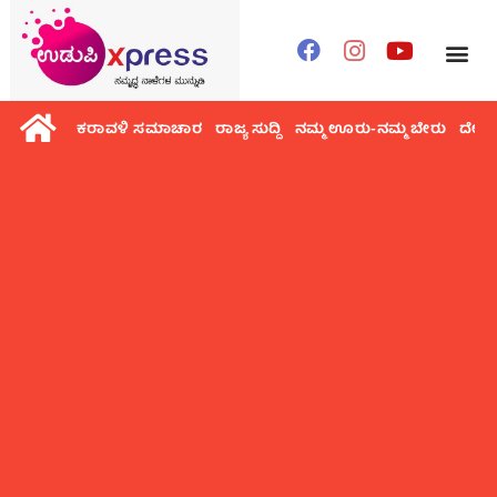
ಕರಾವಳಿ ಸಮಾಚಾರ
ರಾಜ್ಯ ಸುದ್ದಿ
ನಮ್ಮ ಊರು-ನಮ್ಮ ಬೇರು
ದೇಶ