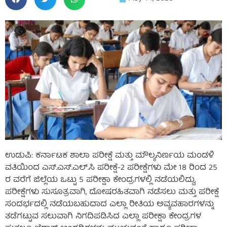
ಉಡುಪಿ: ಕರ್ನಾಟಕ ಶಾಲಾ ಪರೀಕ್ಷೆ ಮತ್ತು ಮೌಲ್ಯನಿರ್ಣಯ ಮಂಡಳಿ
ವತಿಯಿಂದ ಎಸ್.ಎಸ್.ಎಲ್.ಸಿ ಪರೀಕ್ಷೆ-2 ಪರೀಕ್ಷೆಗಳು ಮೇ 18 ರಿಂದ 25
ರ ವರೆಗೆ ಜಿಲ್ಲೆಯ ಒಟ್ಟು 5 ಪರೀಕ್ಷಾ ಕೇಂದ್ರಗಳಲ್ಲಿ ನಡೆಯಲಿದ್ದು,
ಪರೀಕ್ಷೆಗಳು ಸುಸೂತ್ರವಾಗಿ, ದೋಷರಹಿತವಾಗಿ ನಡೆಸಲು ಮತ್ತು ಪರೀಕ್ಷೆ
ಸಂದರ್ಭದಲ್ಲಿ ನಡೆಯಬಹುದಾದ ಎಲ್ಲಾ ರೀತಿಯ ಅವ್ಯವಹಾರಗಳನ್ನು
ತಡೆಗಟ್ಟುವ ಸಲುವಾಗಿ ನಿಗದಿಪಡಿಸಿದ ಎಲ್ಲಾ ಪರೀಕ್ಷಾ ಕೇಂದ್ರಗಳ