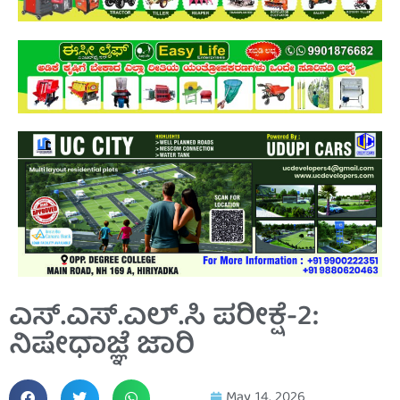
ಎಸ್.ಎಸ್.ಎಲ್.ಸಿ ಪರೀಕ್ಷೆ-2:
ನಿಷೇಧಾಜ್ಞೆ ಜಾರಿ
May 14, 2026