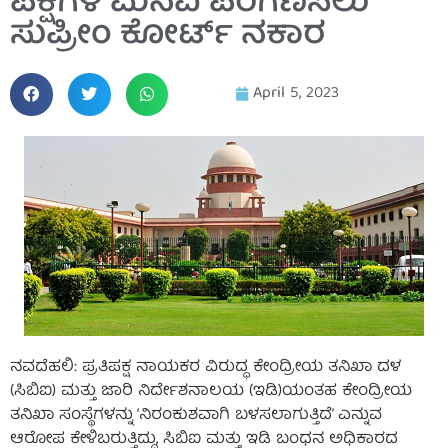
ಪಕ್ಷಗಳ ಮನವಿ ಪರಿಗಣಿಸಲು
ಸುಪ್ರೀಂ ಕೋರ್ಟ್ ನಕಾರ
April 5, 2023
ನವದೆಹಲಿ: ಪ್ರತಿಪಕ್ಷ ನಾಯಕರ ವಿರುದ್ಧ ಕೇಂದ್ರೀಯ ತನಿಖಾ ದಳ
(ಸಿಬಿಐ) ಮತ್ತು ಜಾರಿ ನಿರ್ದೇಶನಾಲಯ (ಇಡಿ)ಯಂತಹ ಕೇಂದ್ರೀಯ
ತನಿಖಾ ಸಂಸ್ಥೆಗಳನ್ನು ‘ನಿರಂಕುಶವಾಗಿ ಬಳಸಲಾಗುತ್ತಿದೆ’ ಎನ್ನುವ
ಆರೋಪ ಕೇಳಿಬರುತ್ತಿದ್ದು, ಸಿಬಿಐ ಮತ್ತು ಇಡಿ ಬಂಧನ ಅಧಿಕಾರದ