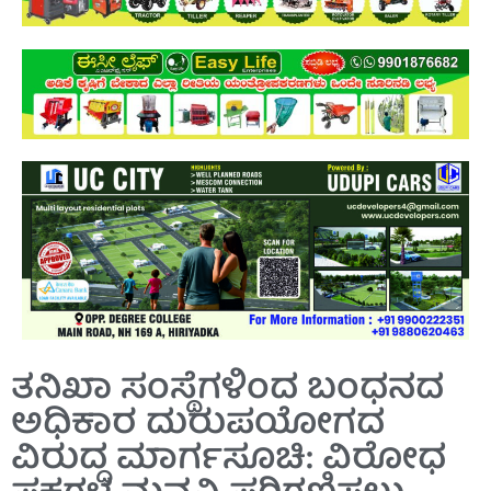
ತನಿಖಾ ಸಂಸ್ಥೆಗಳಿಂದ ಬಂಧನದ
ಅಧಿಕಾರ ದುರುಪಯೋಗದ
ವಿರುದ್ಧ ಮಾರ್ಗಸೂಚಿ: ವಿರೋಧ