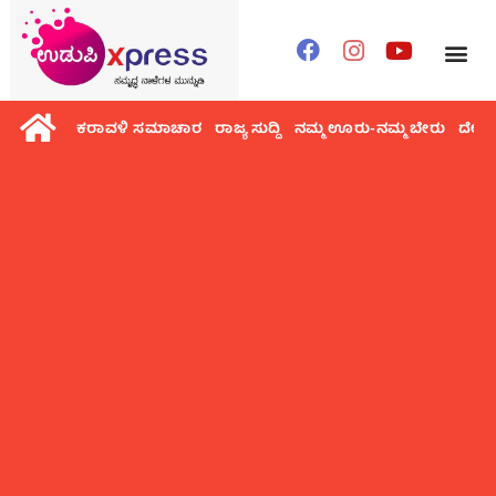
ಕರಾವಳಿ ಸಮಾಚಾರ
ರಾಜ್ಯ ಸುದ್ದಿ
ನಮ್ಮ ಊರು-ನಮ್ಮ ಬೇರು
ದೇಶ