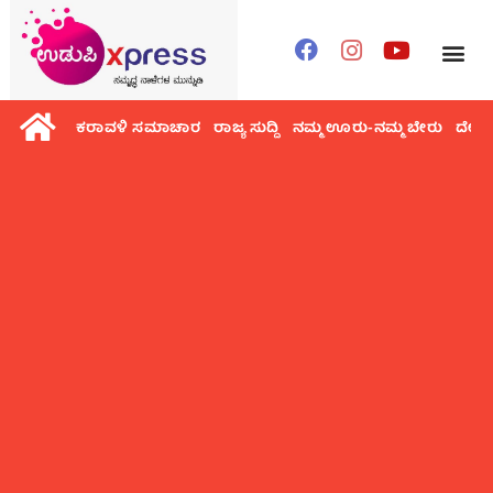
ಕರಾವಳಿ ಸಮಾಚಾರ
ರಾಜ್ಯ ಸುದ್ದಿ
ನಮ್ಮ ಊರು-ನಮ್ಮ ಬೇರು
ದೇಶ