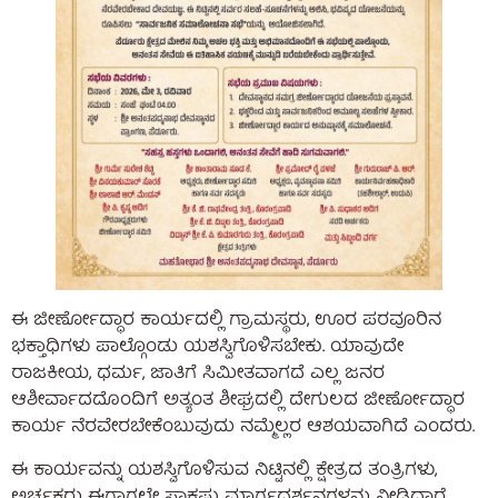
ಈ ಜೀರ್ಣೋದ್ಧಾರ ಕಾರ್ಯದಲ್ಲಿ ಗ್ರಾಮಸ್ಥರು, ಊರ ಪರವೂರಿನ
ಭಕ್ತಾಧಿಗಳು ಪಾಲ್ಗೊಂಡು ಯಶಸ್ವಿಗೊಳಿಸಬೇಕು. ಯಾವುದೇ
ರಾಜಕೀಯ, ಧರ್ಮ, ಜಾತಿಗೆ ಸಿಮೀತವಾಗದೆ ಎಲ್ಲ ಜನರ
ಆಶೀರ್ವಾದದೊಂದಿಗೆ ಅತ್ಯಂತ ಶೀಘ್ರದಲ್ಲಿ ದೇಗುಲದ ಜೀರ್ಣೋದ್ಧಾರ
ಕಾರ್ಯ ನೆರವೇರಬೇಕೆಂಬುವುದು ನಮ್ಮೆಲ್ಲರ ಆಶಯವಾಗಿದೆ ಎಂದರು.
ಈ ಕಾರ್ಯವನ್ನು ಯಶಸ್ವಿಗೊಳಿಸುವ ನಿಟ್ಟಿನಲ್ಲಿ ಕ್ಷೇತ್ರದ ತಂತ್ರಿಗಳು,
ಅರ್ಚಕರು ಈಗಾಗಲೇ ಸಾಕಷ್ಟು ಮಾರ್ಗದರ್ಶನಗಳನ್ನು ನೀಡಿದ್ದಾರೆ.