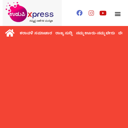
ಕರಾವಳಿ ಸಮಾಚಾರ
ರಾಜ್ಯ ಸುದ್ದಿ
ನಮ್ಮ ಊರು-ನಮ್ಮ ಬೇರು
ದೇಶ