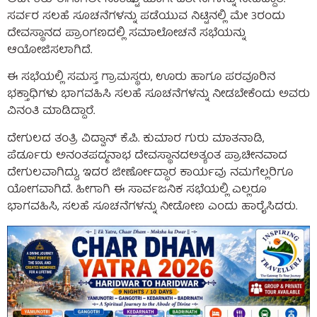
ಸರ್ವರ ಸಲಹೆ ಸೂಚನೆಗಳನ್ನು ಪಡೆಯುವ ನಿಟ್ಟಿನಲ್ಲಿ ಮೇ 3ರಂದು
ದೇವಸ್ಥಾನದ ಪ್ರಾಂಗಣದಲ್ಲಿ ಸಮಾಲೋಚನೆ ಸಭೆಯನ್ನು
ಆಯೋಜಿಸಲಾಗಿದೆ.
ಈ ಸಭೆಯಲ್ಲಿ ಸಮಸ್ತ ಗ್ರಾಮಸ್ಥರು, ಊರು ಹಾಗೂ ಪರವೂರಿನ
ಭಕ್ತಾಧಿಗಳು ಭಾಗವಹಿಸಿ ಸಲಹೆ ಸೂಚನೆಗಳನ್ನು ನೀಡಬೇಕೆಂದು ಅವರು
ವಿನಂತಿ ಮಾಡಿದ್ದಾರೆ.
ದೇಗುಲದ ತಂತ್ರಿ ವಿದ್ವಾನ್‌ ಕೆ.ಪಿ. ಕುಮಾರ ಗುರು ಮಾತನಾಡಿ,
ಪೆರ್ಡೂರು ಅನಂತಪದ್ಮನಾಭ ದೇವಸ್ಥಾನದಅತ್ಯಂತ ಪ್ರಾಚೀನವಾದ
ದೇಗುಲವಾಗಿದ್ದು, ಇದರ ಜೀರ್ಣೋದ್ಧಾರ ಕಾರ್ಯವು ನಮಗೆಲ್ಲರಿಗೂ
ಯೋಗವಾಗಿದೆ. ಹೀಗಾಗಿ ಈ ಸಾರ್ವಜನಿಕ ಸಭೆಯಲ್ಲಿ ಎಲ್ಲರೂ
ಭಾಗವಹಿಸಿ, ಸಲಹೆ ಸೂಚನೆಗಳನ್ನು ನೀಡೋಣ ಎಂದು ಹಾರೈಸಿದರು.