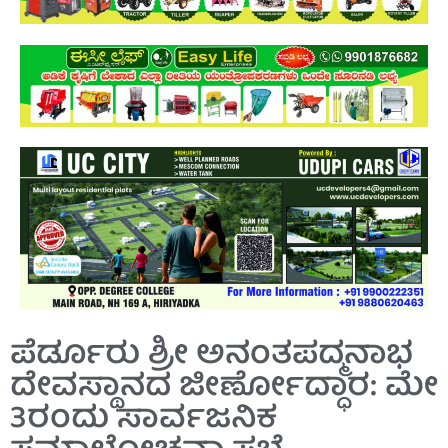
ಪೆರ್ಡೂರು ಶ್ರೀ‌ ಅನಂತಪದ್ಮನಾಭ
ದೇವಸ್ಥಾನದ ಜೀರ್ಣೋದ್ಧಾರ: ಮೇ
3ರಂದು ಸಾರ್ವಜನಿಕ