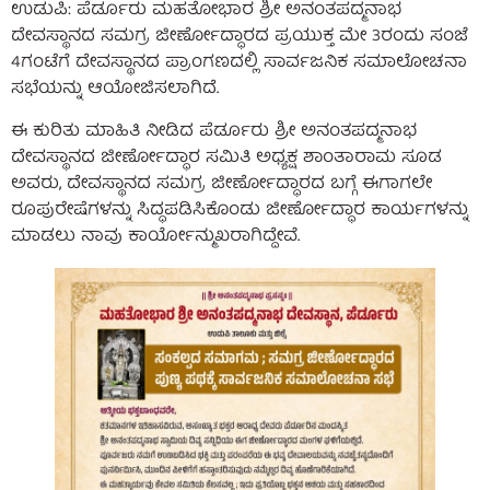
ಉಡುಪಿ: ಪೆರ್ಡೂರು ಮಹತೋಭಾರ ಶ್ರೀ‌ ಅನಂತಪದ್ಮನಾಭ
ದೇವಸ್ಥಾನದ ಸಮಗ್ರ ಜೀರ್ಣೋದ್ಧಾರದ ಪ್ರಯುಕ್ತ ಮೇ 3ರಂದು ಸಂಜೆ
4ಗಂಟೆಗೆ ದೇವಸ್ಥಾನದ ಪ್ರಾಂಗಣದಲ್ಲಿ ಸಾರ್ವಜನಿಕ ಸಮಾಲೋಚನಾ
ಸಭೆಯನ್ನು ಆಯೋಜಿಸಲಾಗಿದೆ.
ಈ ಕುರಿತು ಮಾಹಿತಿ ನೀಡಿದ ಪೆರ್ಡೂರು ಶ್ರೀ ಅನಂತಪದ್ಮನಾಭ
ದೇವಸ್ಥಾನದ ಜೀರ್ಣೋದ್ಧಾರ ಸಮಿತಿ ಅಧ್ಯಕ್ಷ ಶಾಂತಾರಾಮ ಸೂಡ
ಅವರು, ದೇವಸ್ಥಾನದ ಸಮಗ್ರ ಜೀರ್ಣೋದ್ಧಾರದ ಬಗ್ಗೆ ಈಗಾಗಲೇ
ರೂಪುರೇಷೆಗಳನ್ನು ಸಿದ್ಧಪಡಿಸಿಕೊಂಡು ಜೀರ್ಣೋದ್ಧಾರ ಕಾರ್ಯಗಳನ್ನು
ಮಾಡಲು ನಾವು ಕಾರ್ಯೋನ್ಮುಖರಾಗಿದ್ದೇವೆ.