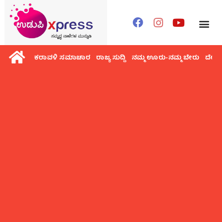
ಕರಾವಳಿ ಸಮಾಚಾರ
ರಾಜ್ಯ ಸುದ್ದಿ
ನಮ್ಮ ಊರು-ನಮ್ಮ ಬೇರು
ದೇಶ