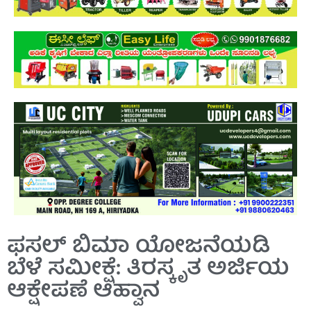
ಫಸಲ್ ಬಿಮಾ ಯೋಜನೆಯಡಿ
ಬೆಳೆ ಸಮೀಕ್ಷೆ: ತಿರಸ್ಕೃತ ಅರ್ಜಿಯ
ಆಕ್ಷೇಪಣೆ ಆಹ್ವಾನ