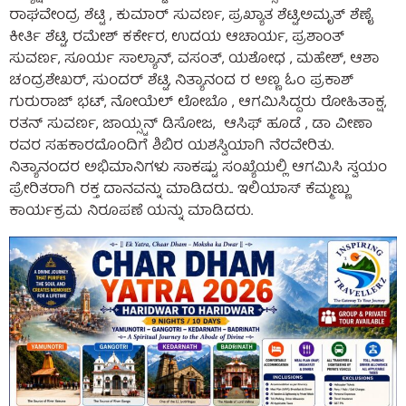
ರಾಘವೇಂದ್ರ ಶೆಟ್ಟಿ , ಕುಮಾರ್ ಸುವರ್ಣ, ಪ್ರಖ್ಯಾತ ಶೆಟ್ಟಿ,ಅಮೃತ್ ಶೆಣೈ
ಕೀರ್ತಿ ಶೆಟ್ಟಿ, ರಮೇಶ್ ಕರ್ಕೇರ, ಉದಯ ಆಚಾರ್ಯ, ಪ್ರಶಾಂತ್
ಸುವರ್ಣ, ಸೂರ್ಯ ಸಾಲ್ಯಾನ್, ವಸಂತ್, ಯಶೋಧ , ಮಹೇಶ್, ಆಶಾ
ಚಂದ್ರಶೇಖರ್, ಸುಂದರ್ ಶೆಟ್ಟಿ, ನಿತ್ಯಾನಂದ ರ ಅಣ್ಣ ಓಂ ಪ್ರಕಾಶ್
ಗುರುರಾಜ್ ಭಟ್, ನೋಯೆಲ್ ಲೋಬೊ , ಆಗಮಿಸಿದ್ದರು ರೋಹಿತಾಕ್ಷ,
ರತನ್ ಸುವರ್ಣ, ಜಾಯ್ಸ್ಟನ್ ಡಿಸೋಜ, ಆಸಿಫ್ ಹೂಡೆ , ಡಾ ವೀಣಾ
ರವರ ಸಹಕಾರದೊಂದಿಗೆ ಶಿಬಿರ ಯಶಸ್ವಿಯಾಗಿ ನೆರವೇರಿತು.
ನಿತ್ಯಾನಂದರ ಅಭಿಮಾನಿಗಳು ಸಾಕಷ್ಟು ಸಂಖ್ಯೆಯಲ್ಲಿ ಆಗಮಿಸಿ ಸ್ವಯಂ
ಪ್ರೇರಿತರಾಗಿ ರಕ್ತ ದಾನವನ್ನು ಮಾಡಿದರು.. ಇಲಿಯಾಸ್ ಕೆಮ್ಮಣ್ಣು
ಕಾರ್ಯಕ್ರಮ ನಿರೂಪಣೆ ಯನ್ನು ಮಾಡಿದರು.