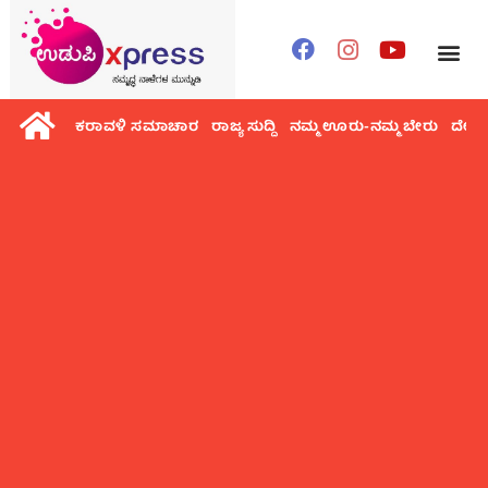
ಕರಾವಳಿ ಸಮಾಚಾರ
ರಾಜ್ಯ ಸುದ್ದಿ
ನಮ್ಮ ಊರು-ನಮ್ಮ ಬೇರು
ದೇಶ