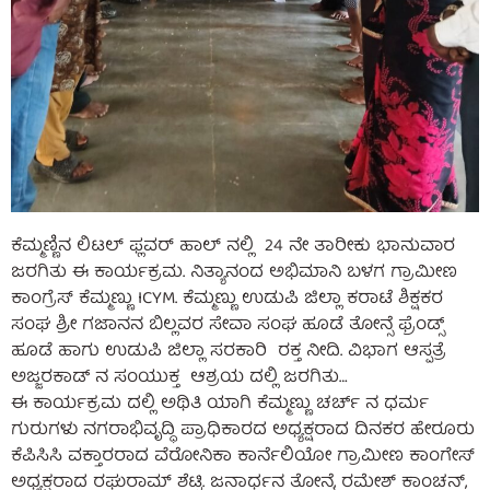
ಕೆಮ್ಮಣ್ಣಿನ ಲಿಟಲ್ ಫ್ಲವರ್ ಹಾಲ್ ನಲ್ಲಿ 24 ನೇ ತಾರೀಕು ಭಾನುವಾರ
ಜರಗಿತು ಈ ಕಾರ್ಯಕ್ರಮ. ನಿತ್ಯಾನಂದ ಅಭಿಮಾನಿ ಬಳಗ ಗ್ರಾಮೀಣ
ಕಾಂಗ್ರೆಸ್ ಕೆಮ್ಮಣ್ಣು ICYM. ಕೆಮ್ಮಣ್ಣು ಉಡುಪಿ ಜಿಲ್ಲಾ ಕರಾಟೆ ಶಿಕ್ಷಕರ
ಸಂಘ ಶ್ರೀ ಗಜಾನನ ಬಿಲ್ಲವರ ಸೇವಾ ಸಂಘ ಹೂಡೆ ತೋನ್ಸೆ ಫ್ರೆಂಡ್ಸ್
ಹೂಡೆ ಹಾಗು ಉಡುಪಿ ಜಿಲ್ಲಾ ಸರಕಾರಿ ರಕ್ತ ನೀದಿ. ವಿಭಾಗ ಆಸ್ಪತ್ರೆ
ಅಜ್ಜರಕಾಡ್ ನ ಸಂಯುಕ್ತ ಆಶ್ರಯ ದಲ್ಲಿ ಜರಗಿತು…
ಈ ಕಾರ್ಯಕ್ರಮ ದಲ್ಲಿ ಅಥಿತಿ ಯಾಗಿ ಕೆಮ್ಮಣ್ಣು ಚರ್ಚ್ ನ ಧರ್ಮ
ಗುರುಗಳು ನಗರಾಭಿವೃದ್ಧಿ ಪ್ರಾಧಿಕಾರದ ಅಧ್ಯಕ್ಷರಾದ ದಿನಕರ ಹೇರೂರು
ಕೆಪಿಸಿಸಿ ವಕ್ತಾರರಾದ ವೆರೋನಿಕಾ ಕಾರ್ನೆಲಿಯೋ ಗ್ರಾಮೀಣ ಕಾಂಗೇಸ್
ಅಧ್ಯಕ್ಷರಾದ ರಘುರಾಮ್ ಶೆಟ್ಟಿ. ಜನಾರ್ಧನ ತೋನ್ಸೆ, ರಮೇಶ್ ಕಾಂಚನ್,