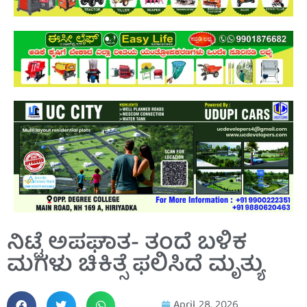
ನಿಟ್ಟೆ ಅಪಘಾತ- ತಂದೆ ಬಳಿಕ
ಮಗಳು ಚಿಕಿತ್ಸೆ ಫಲಿಸಿದೆ ಮೃತ್ಯು
April 28, 2026