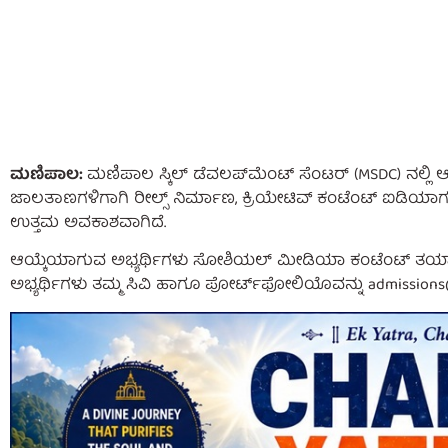
ಮಣಿಪಾಲ:
ಮಣಿಪಾಲ ಸ್ಕಿಲ್ ಡೆವಲಪ್‌ಮೆಂಟ್ ಸೆಂಟರ್‌ (MSDC) ನಲ್ಲಿ 
ಜಾಲತಾಣಗಳಿಗಾಗಿ ರೀಲ್ಸ್ ನಿರ್ಮಾಣ, ಕ್ರಿಯೇಟಿವ್ ಕಂಟೆಂಟ್ ಐಡಿ
ಉತ್ತಮ ಅವಕಾಶವಾಗಿದೆ.
ಆಯ್ಕೆಯಾಗುವ ಅಭ್ಯರ್ಥಿಗಳು ಸೋಶಿಯಲ್ ಮೀಡಿಯಾ ಕಂಟೆಂಟ್ ತಯಾರಿ, ರೀಲ
ಅಭ್ಯರ್ಥಿಗಳು ತಮ್ಮ ಸಿವಿ ಹಾಗೂ ಪೋರ್ಟ್‌ಫೋಲಿಯೊವನ್ನು
admissions