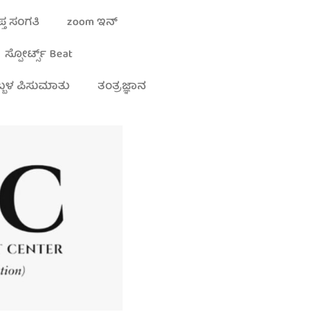
್ತ ಸಂಗತಿ
zoom ಇನ್
ಸ್ಪೋರ್ಟ್ಸ್ Beat
್ಬಳ ಪಿಸುಮಾತು
ತಂತ್ರಜ್ಞಾನ