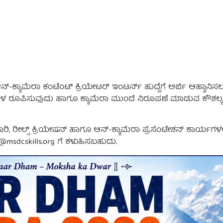
ಆನ್-ಕ್ಯಾಮೆರಾ ಕಂಟೆಂಟ್ ಕ್ರಿಯೇಟರ್ ಇಂಟರ್ನ್ ಹುದ್ದೆಗೆ ಅರ್ಜಿ ಆಹ್ವಾನಿ
ಯಾಗಳ ರೂಪಿಸುವುದು ಹಾಗೂ ಕ್ಯಾಮೆರಾ ಮುಂದೆ ನಿರೂಪಣೆ ಮಾಡುವ ಕೌಶ
್ಸ್ ಕ್ರಿಯೇಷನ್ ಹಾಗೂ ಆನ್-ಕ್ಯಾಮೆರಾ ಪ್ರೆಸೆಂಟೇಶನ್ ಕಾರ್ಯಗಳಲ್ಲಿ ತ
@msdcskills.org
ಗೆ ಕಳುಹಿಸಬಹುದು.