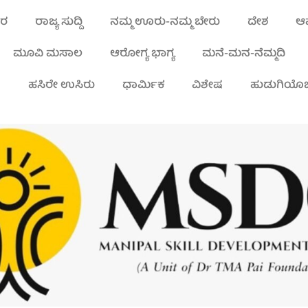
ಾರ
ರಾಜ್ಯ ಸುದ್ದಿ
ನಮ್ಮ ಊರು-ನಮ್ಮ ಬೇರು
ದೇಶ
ಆಪ
ಮೂವಿ ಮಸಾಲ
ಆರೋಗ್ಯ ಭಾಗ್ಯ
ಮನೆ-ಮನ-ನೆಮ್ಮದಿ
ಾ
ಹಸಿರೇ ಉಸಿರು
ಧಾರ್ಮಿಕ
ವಿಶೇಷ
ಹುಡುಗಿಯೊಬ