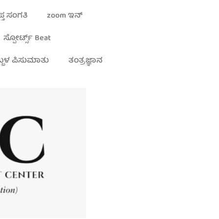
್ತ ಸಂಗತಿ
zoom ಇನ್
ಸ್ಪೋರ್ಟ್ಸ್ Beat
್ಬಳ ಪಿಸುಮಾತು
ತಂತ್ರಜ್ಞಾನ