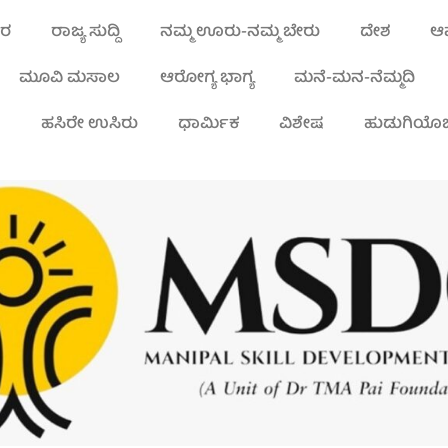
ಾರ
ರಾಜ್ಯ ಸುದ್ದಿ
ನಮ್ಮ ಊರು-ನಮ್ಮ ಬೇರು
ದೇಶ
ಆಪ
ಮೂವಿ ಮಸಾಲ
ಆರೋಗ್ಯ ಭಾಗ್ಯ
ಮನೆ-ಮನ-ನೆಮ್ಮದಿ
ಾ
ಹಸಿರೇ ಉಸಿರು
ಧಾರ್ಮಿಕ
ವಿಶೇಷ
ಹುಡುಗಿಯೊಬ