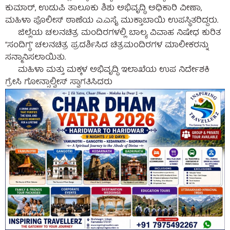
ಕುಮಾರ್, ಉಡುಪಿ ತಾಲೂಕು ಶಿಶು ಅಭಿವೃದ್ಧಿ ಅಧಿಕಾರಿ ವೀಣಾ,
ಮಹಿಳಾ ಪೊಲೀಸ್ ಠಾಣೆಯ ಎ.ಎಸೈ ಮುಕ್ತಾಬಾಯಿ ಉಪಸ್ಥಿತರಿದ್ದರು.
ಜಿಲ್ಲೆಯ ಚಲನಚಿತ್ರ ಮಂದಿರಗಳಲ್ಲಿ ಬಾಲ್ಯ ವಿವಾಹ ನಿಷೇಧ ಕುರಿತ
“ಸಂದಿಗ್ಧ” ಚಲನಚಿತ್ರ ಪ್ರದರ್ಶಿಸಿದ ಚಿತ್ರಮಂದಿರಗಳ ಮಾಲೀಕರನ್ನು
ಸನ್ಮಾನಿಸಲಾಯಿತು.
ಮಹಿಳಾ ಮತ್ತು ಮಕ್ಕಳ ಅಭಿವೃದ್ಧಿ ಇಲಾಖೆಯ ಉಪ ನಿರ್ದೇಶಕಿ
ಗ್ರೇಸಿ ಗೋನ್ಸಾಲ್ವೀಸ್ ಸ್ವಾಗತಿಸಿದರು