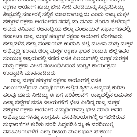
ಸ್ಥಿತಿಗತಿ ಕುರಿತಂತೆ, ರಾಜ್ಯದ ಎಲ್ಲಾ ಜಿಲ್ಲೆಗಳಿಗೆ ರಾಜ್ಯ ಮಕ್ಕಳ ಹಕ್ಕುಗಳ
ರಕ್ಷಣಾ ಆಯೋಗ ಖುದ್ದು ಭೇಟಿ ನೀಡಿ ವರದಿಯನ್ನು ಸಿದ್ದಪಡಿಸಿದ್ದು,
ಶೀಘ್ರದಲ್ಲಿ ಸರ್ಕಾರಕ್ಕೆ ಸಲ್ಲಿಕೆ ಮಾಡಲಾಗುವುದು ಎಂದು ರಾಜ್ಯ ಮಕ್ಕಳ
ಹಕ್ಕುಗಳ ರಕ್ಷಣಾ ಆಯೋಗದ ಸದಸ್ಯೆ ಡಾ. ವನಿತಾ ತೊರವಿ ಹೇಳಿದ್ದಾರೆ.
ಅವರು ಶನಿವಾರ, ರಜತಾದ್ರಿಯ ಜಿಲ್ಲಾ ಪಂಚಾಯತ್ ಸಭಾಂಗಣದಲ್ಲಿ,
ಕರ್ನಾಟಕ ರಾಜ್ಯ ಮಕ್ಕಳ ಹಕ್ಕುಗಳ ರಕ್ಷಣಾ ಆಯೋಗ ಬೆಂಗಳೂರು,
ಜಿಲ್ಲಾಡಳಿತ, ಜಿಲ್ಲಾ ಪಂಚಾಯತ್ ಉಡುಪಿ ಜಿಲ್ಲೆ, ಮಹಿಳಾ ಮತ್ತು ಮಕ್ಕಳ
ಅಭಿವೃದ್ಧಿ ಇಲಾಖೆ, ಜಿಲ್ಲಾ ಮಕ್ಕಳ ರಕ್ಷಣಾ ಘಟಕ ಉಡುಪಿ ಜಿಲ್ಲೆ ಇವರ
ಸಂಯುಕ್ತ ಆಶ್ರಯದಲ್ಲಿ ನಡೆದ ವಸತಿ ನಿಲಯಗಳಲ್ಲಿ ಮಕ್ಕಳ ಸುರಕ್ಷತೆ
ಮತ್ತು ರಕ್ಷಣಾ ನೀತಿಗೆ ಸಂಬಂಧಿಸಿದಂತೆ ಜಾಗೃತಿ ಕಾರ್ಯಕ್ರಮ
ಉದ್ಘಾಟಿಸಿ ಮಾತನಾಡಿದರು.
ರಾಜ್ಯ ಮಕ್ಕಳ ಹಕ್ಕುಗಳ ರಕ್ಷಣಾ ಆಯೋಗಕ್ಕೆ ವಸತಿ
ನಿಲಯಗಳಲ್ಲಿರುವ ವಿದ್ಯಾರ್ಥಿಗಳು ಅಲ್ಲಿನ ಸ್ಥಿತಿಗತಿ ಅವ್ಯವಸ್ಥೆ ಕುರಿತು
ಹಲವು ದೂರು ನೀಡಿದ್ದು, ಈ ಬಗ್ಗೆ ಪರಿಶೀಲನೆಗೆ ರಾಜ್ಯದಲ್ಲಿನ ಬಹುತೇಕ
ಎಲ್ಲಾ ಜಿಲ್ಲೆಗಳ ವಸತಿ ನಿಲಯಗಳಿಗೆ ಭೇಟಿ ನೀಡಿದ್ದ ರಾಜ್ಯ ಮಕ್ಕಳ
ಹಕ್ಕುಗಳ ರಕ್ಷಣಾ ಆಯೋಗ ವಿದ್ಯಾರ್ಥಿಗಳನ್ನು ಭೇಟಿ ಮಾಡಿ ಅವರ
ಆಭಿಪ್ರಾಯಗಳನ್ನೂ ಸಂಗ್ರಹಿಸಿ, ವಸತಿನಿಲಯಗಳಲ್ಲಿ ಆಗಬೇಕಿರುವ
ಸುಧಾರಣೆಗಳ ಕುರಿತು ವರದಿ ಸಿದ್ದಪಡಿಸಿದ್ದು, ಈ ವರದಿಯಲ್ಲಿ
ವಸತಿನಿಲಯಗಳಿಗೆ ಎಲ್ಲಾ ರೀತಿಯ ಮೂಲಭೂತ ಸೌಕರ್ಯ