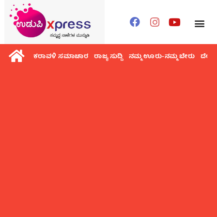
ಕರಾವಳಿ ಸಮಾಚಾರ
ರಾಜ್ಯ ಸುದ್ದಿ
ನಮ್ಮ ಊರು-ನಮ್ಮ ಬೇರು
ದೇಶ