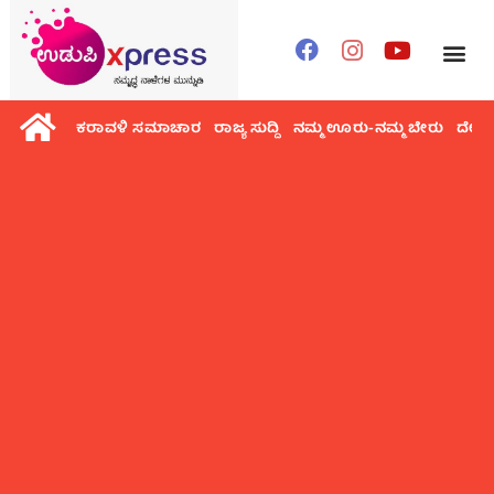
ಕರಾವಳಿ ಸಮಾಚಾರ
ರಾಜ್ಯ ಸುದ್ದಿ
ನಮ್ಮ ಊರು-ನಮ್ಮ ಬೇರು
ದೇಶ