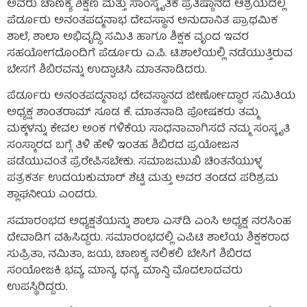
ಅವರು ಚಾಣಕ್ಯ ಶಿಕ್ಷಣ ಮತ್ತು ಸಾಂಸ್ಕೃತಿಕ ಪ್ರತಿಷ್ಠಾನದ ಆಶ್ರಯದಲ್ಲಿ
ಪೆರ್ಡೂರು ಅನಂತಪದ್ಮನಾಭ ದೇವಸ್ಥಾನ ಅನುದಾನಿತ ಪ್ರಾಥಮಿಕ
ಶಾಲೆ, ಶಾಲಾ ಅಭಿವೃದ್ಧಿ ಸಮಿತಿ ಹಾಗೂ ಶಿಕ್ಷಕ ವೃಂದ ಇವರ
ಸಹಯೋಗದೊಂದಿಗೆ ಪೆರ್ಡೂರು ಎ.ಪಿ. ಟಿ.ಶಾಲೆಯಲ್ಲಿ ನಡೆಯುತ್ತಿರುವ
ಬೇಸಗೆ ಶಿಬಿರವನ್ನು ಉದ್ಘಾಟಿಸಿ ಮಾತನಾಡಿದರು.
ಪೆರ್ಡೂರು ಅನಂತಪದ್ಮನಾಭ ದೇವಸ್ಥಾನದ ಜೀರ್ಣೋದ್ಧಾರ ಸಮಿತಿಯ
ಅಧ್ಯಕ್ಷ ಶಾಂತರಾಮ್ ಸೂಡ ಕೆ. ಮಾತನಾಡಿ ಪೋಷಕರು ತಮ್ಮ
ಮಕ್ಕಳನ್ನು ಕೇವಲ ಅಂಕ ಗಳಿಕೆಯ ಸಾಧನಾವಾಗಿಸದೆ ನಮ್ಮ ಸಂಸ್ಕೃತಿ
ಸಂಸ್ಕಾರದ ಬಗ್ಗೆ ತಿಳಿ ಹೇಳಿ ಇಂತಹ ಶಿಬಿರದ ಪ್ರಯೋಜನ
ಪಡೆಯುವಂತೆ ಪ್ರೆರೇಪಿಸಬೇಕು. ಸಮಾಜಮುಖಿ ಚಿಂತನೆಯುಳ್ಳ
ಪತ್ರಕರ್ತ ಉದಯಕುಮಾರ್ ಶೆಟ್ಟಿ ಮತ್ತು ಅವರ ತಂಡದ ಪರಿಶ್ರಮ
ಶ್ಲಾಘನೀಯ ಎಂದರು.
ಸಮಾರಂಭದ ಅಧ್ಯಕ್ಷತೆಯನ್ನು ಶಾಲಾ ಎಸ್‌ಡಿ ಎಂಸಿ ಅಧ್ಯಕ್ಷ ನರಸಿಂಹ
ದೇವಾಡಿಗ ವಹಿಸಿದ್ದರು. ಸಮಾರಂಭದಲ್ಲಿ ಎಪಿಟಿ ಶಾಲೆಯ ಶಿಕ್ಷಕರಾದ
ಸುಪ್ರಿತಾ, ನಮಿತಾ, ಜಯ, ಚಾಣಕ್ಯ ನಲಿಕಲಿ ಬೇಸಿಗೆ ಶಿಬಿರದ
ಸಂಯೋಜಕಿ ಭವ್ಯ, ಮಾನ್ಯ, ಧನ್ಯ, ಮಾನ್ವಿ ಮೊದಲಾದವರು
ಉಪಸ್ಥಿರಿದ್ದರು.