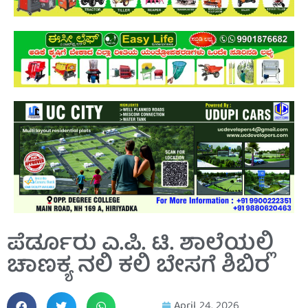
ಪೆರ್ಡೂರು ಎ.ಪಿ. ಟಿ. ಶಾಲೆಯಲ್ಲಿ
ಚಾಣಕ್ಯ ನಲಿ ಕಲಿ ಬೇಸಗೆ ಶಿಬಿರ
April 24, 2026