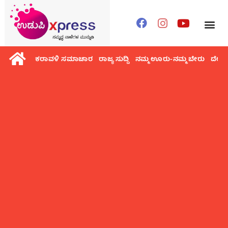
ಕರಾವಳಿ ಸಮಾಚಾರ
ರಾಜ್ಯ ಸುದ್ದಿ
ನಮ್ಮ ಊರು-ನಮ್ಮ ಬೇರು
ದೇಶ