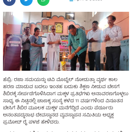
ಹೆಬ್ರಿ: ರಜಾ ಸಮಯನ್ನು ಟಿವಿ ಮೊಬೈಲ್ ನೋಡುತ್ತಾ ವ್ಯರ್ಥ ಕಾಲ
ಹರಣ ಮಾಡುವ ಬದಲು ಇಂತಹ ಬದುಕು ಶಿಕ್ಷಣ ನೀಡುವ ಬೇಸಗೆ
ಶಿಬಿರಕ್ಕೆ ಸೇರ್ಪಡೆಗೊಳಿಸಿದಾಗ ಮಕ್ಕಳ ಪ್ರತಿಭೆಗಳು ಅನಾವರಣಗೊಳ್ಳಲು
ಸಾಧ್ಯ. ಈ ನಿಟ್ಟಿನಲ್ಲಿ ಚಾಣಕ್ಯ ಸಂಸ್ಥೆ ಕಳೆದ 11 ವರ್ಷಗಳಿಂದ ವಿನೂತನ
ಬೇಸಿಗೆ ಶಿಬಿರ ಮೂಲಕ ಮಕ್ಕಳ ಮನೆಗೆದ್ದಿದೆ ಎಂದು ಪೆರ್ಡೂರು
ಅನಂತಪದ್ಮನಾಭ ದೇವಸ್ಥಾನದ ವ್ಯವಸ್ಥಾಪನ ಸಮಿತಿಯ ಅಧ್ಯಕ್ಷ
ಪ್ರಮೋದ್ ರೈ ಪಳಜೆ ಹೇಳಿದರು.