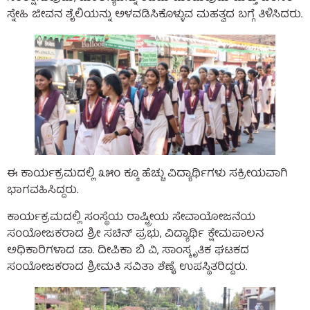
ಸ್ನೇಹಿ ಜೀವನ ಶೈಲಿಯನ್ನು ಅಳವಡಿಸಿಕೊಳ್ಳುವ ಮಹತ್ವದ ಬಗ್ಗೆ ತಿಳಿಸಿದರು.
ಈ ಕಾರ್ಯಕ್ರಮದಲ್ಲಿ ೩೫೦ ಕ್ಕೂ ಹೆಚ್ಚು ವಿದ್ಯಾರ್ಥಿಗಳು ಸಕ್ರೀಯವಾಗಿ
ಭಾಗವಹಿಸಿದ್ದರು.
ಕಾರ್ಯಕ್ರಮದಲ್ಲಿ ಸಂಸ್ಥೆಯ ರಾಷ್ಟ್ರೀಯ ಸೇವಾಯೋಜನೆಯ
ಸಂಯೋಜಕರಾದ ಶ್ರೀ ಸಚಿನ್ ಪ್ರಭು, ವಿದ್ಯಾರ್ಥಿ ಕ್ಷೇಮಪಾಲನ
ಅಧಿಕಾರಿಗಳಾದ ಡಾ. ದೀಪಿಕಾ ಬಿ ವಿ, ಸಾಂಸ್ಕೃತಿಕ ಘಟಕದ
ಸಂಯೋಜಕರಾದ ಶ್ರೀಮತಿ ಸವಿತಾ ಶೆಣೈ ಉಪಸ್ಥಿತರಿದ್ದರು.