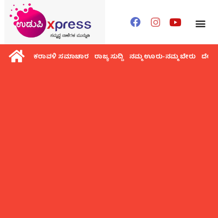
ಕರಾವಳಿ ಸಮಾಚಾರ
ರಾಜ್ಯ ಸುದ್ದಿ
ನಮ್ಮ ಊರು-ನಮ್ಮ ಬೇರು
ದೇಶ