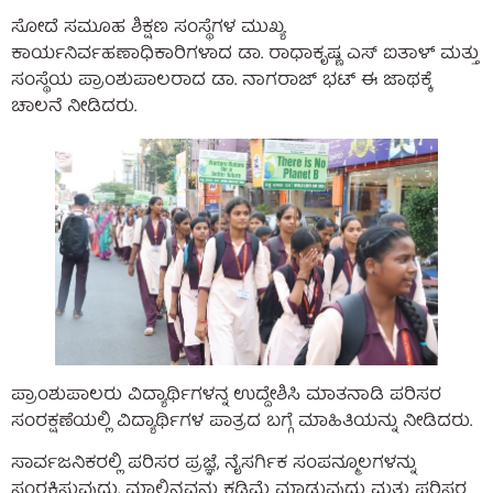
ಸೋದೆ ಸಮೂಹ ಶಿಕ್ಷಣ ಸಂಸ್ಥೆಗಳ ಮುಖ್ಯ
ಕಾರ್ಯನಿರ್ವಹಣಾಧಿಕಾರಿಗಳಾದ ಡಾ. ರಾಧಾಕೃಷ್ಣ ಎಸ್ ಐತಾಳ್ ಮತ್ತು
ಸಂಸ್ಥೆಯ ಪ್ರಾಂಶುಪಾಲರಾದ ಡಾ. ನಾಗರಾಜ್ ಭಟ್ ಈ ಜಾಥಕ್ಕೆ
ಚಾಲನೆ ನೀಡಿದರು.
ಪ್ರಾಂಶುಪಾಲರು ವಿದ್ಯಾರ್ಥಿಗಳನ್ನ ಉದ್ದೇಶಿಸಿ ಮಾತನಾಡಿ ಪರಿಸರ
ಸಂರಕ್ಷಣೆಯಲ್ಲಿ ವಿದ್ಯಾರ್ಥಿಗಳ ಪಾತ್ರದ ಬಗ್ಗೆ ಮಾಹಿತಿಯನ್ನು ನೀಡಿದರು.
ಸಾರ್ವಜನಿಕರಲ್ಲಿ ಪರಿಸರ ಪ್ರಜ್ಞೆ, ನೈಸರ್ಗಿಕ ಸಂಪನ್ಮೂಲಗಳನ್ನು
ಸಂರಕ್ಷಿಸುವುದು, ಮಾಲಿನ್ಯವನ್ನು ಕಡಿಮೆ ಮಾಡುವುದು ಮತ್ತು ಪರಿಸರ