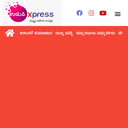
ಕರಾವಳಿ ಸಮಾಚಾರ
ರಾಜ್ಯ ಸುದ್ದಿ
ನಮ್ಮ ಊರು-ನಮ್ಮ ಬೇರು
ದೇಶ