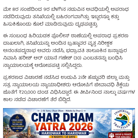
ಮೇ 8ರ ಸಂಜೆದಿಂದ 9ರ ಬೆಳಗಿನ ನಡುವಿನ ಅವಧಿಯಲ್ಲಿ ಅಪರಾಧ
ನಡೆದಿರುವುದು ತನಿಖೆಯಲ್ಲಿ ಬಹಿರಂಗವಾಗಿತ್ತು. ಇಬ್ಬರನ್ನೂ ಕತ್ತು
ಹಿಸುಕಿಕೊಂಡು ಕೊಲೆ ಮಾಡಿರುವುದು ದೃಢಪಟ್ಟಿತ್ತು.
ಈ ಸಂಬಂಧ ಹಿರಿಯಡಕ ಪೊಲೀಸ್ ಠಾಣೆಯಲ್ಲಿ ಅಪರಾಧ ಪ್ರಕರಣ
ದಾಖಲಾಗಿ, ತನಿಖೆಯನ್ನು ಅಂದಿನ ಬ್ರಹ್ಮಾವರ ವೃತ್ತ ನಿರೀಕ್ಷಕ
ಅನಂತಪದ್ಮನಾಭ ಅವರು ನಡೆಸಿ, ಭದ್ರಾವತಿ ತಾಲೂಕಿನ ಜನ್ನಾಪುರ
ನಿವಾಸಿ ಹರೀಶ್ ಆರ್ ಯಾನೆ ಗಣೇಶ್ (30) ಎಂಬತನನ್ನು ಬಂಧಿಸಿ
ನ್ಯಾಯಾಲಯಕ್ಕೆ ಆರೋಪಪಟ್ಟಿ ಸಲ್ಲಿಸಿದ್ದರು.
ಪ್ರಕರಣದ ವಿಚಾರಣೆ ನಡೆಸಿದ ಉಡುಪಿ 2ನೇ ಹೆಚ್ಚುವರಿ ಜಿಲ್ಲಾ ಮತ್ತು
ಸತ್ರ ನ್ಯಾಯಾಲಯ ನ್ಯಾಯಾಧೀಶರು ಆರೋಪಿಗೆ ಜೀವಾವಧಿ ಶಿಕ್ಷೆಯ
ಜೊತೆಗೆ ₹20,000 ದಂಡ ವಿಧಿಸಿದ್ದಾರೆ. ಈ ತೀರ್ಪಿನಿಂದ ನಾಲ್ಕು ವರ್ಷಗಳ
ಕಾಲ ನಡೆದ ವಿಚಾರಣೆಗೆ ತೆರೆ ಬಿದ್ದಿದೆ.