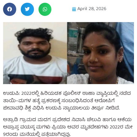
April 28, 2026
ಉಡುಪಿ: 2022ರಲ್ಲಿ ಹಿರಿಯಡಕ ಪೊಲೀಸ್ ಠಾಣಾ ವ್ಯಾಪ್ತಿಯಲ್ಲಿ ನಡೆದ
ತಾಯಿ–ಮಗಳ ಹತ್ಯೆ ಪ್ರಕರಣಕ್ಕೆ ಸಂಬಂಧಿಸಿದಂತೆ ಆರೋಪಿಗೆ
ಜೀವಾವಧಿ ಶಿಕ್ಷೆ ವಿಧಿಸಿ ಉಡುಪಿ ನ್ಯಾಯಾಲಯ ತೀರ್ಪು ನೀಡಿದೆ.
ಅತ್ರಾಡಿ ಗ್ರಾಮದ ಮದಗ ಪ್ರದೇಶದ ನಿವಾಸಿ ಚೆಲುವಿ ಹಾಗೂ ಆಕೆಯ
ಅಪ್ರಾಪ್ತ ವಯಸ್ಕ ಮಗಳು ಪ್ರಿಯಾ ಅವರ ಮೃತದೇಹಗಳು 2022ರ ಮೇ
9ರಂದು ಮನೆಯಲ್ಲಿ ಪತ್ತೆಯಾಗಿದ್ದವು.