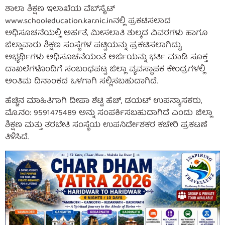
ಶಾಲಾ ಶಿಕ್ಷಣ ಇಲಾಖೆಯ ವೆಬ್‌ಸೈಟ್
www.schooleducation.kar.nic.inನಲ್ಲಿ ಪ್ರಕಟಿಸಲಾದ
ಅಧಿಸೂಚನೆಯಲ್ಲಿ ಅರ್ಹತೆ, ಮೀಸಲಾತಿ ಶುಲ್ಕದ ವಿವರಗಳು ಹಾಗೂ
ಜಿಲ್ಲಾವಾರು ಶಿಕ್ಷಣ ಸಂಸ್ಥೆಗಳ ಪಟ್ಟಿಯನ್ನು ಪ್ರಕಟಿಸಲಾಗಿದ್ದು,
ಅಭ್ಯರ್ಥಿಗಳು ಅಧಿಸೂಚನೆಯಂತೆ ಅರ್ಜಿಯನ್ನು ಭರ್ತಿ ಮಾಡಿ ಸೂಕ್ತ
ದಾಖಲೆಗಳೊಂದಿಗೆ ಸಂಬಂಧಪಟ್ಟ ಜಿಲ್ಲಾ ವ್ಯವಸ್ಥಾಪಕ ಕೇಂದ್ರಗಳಲ್ಲಿ
ಅಂತಿಮ ದಿನಾಂಕದ ಒಳಗಾಗಿ ಸಲ್ಲಿಸಬಹುದಾಗಿದೆ.
ಹೆಚ್ಚಿನ ಮಾಹಿತಿಗಾಗಿ ದೀಪಾ ಶೆಟ್ಟಿ ಹೆಚ್, ಡಯಟ್ ಉಪನ್ಯಾಸಕರು,
ಮೊ.ನಂ: 9591475489 ಅನ್ನು ಸಂಪರ್ಕಿಸಬಹುದಾಗಿದೆ ಎಂದು ಜಿಲ್ಲಾ
ಶಿಕ್ಷಣ ಮತ್ತು ತರಬೇತಿ ಸಂಸ್ಥೆಯ ಉಪನಿರ್ದೇಶಕರ ಕಚೇರಿ ಪ್ರಕಟಣೆ
ತಿಳಿಸಿದೆ.