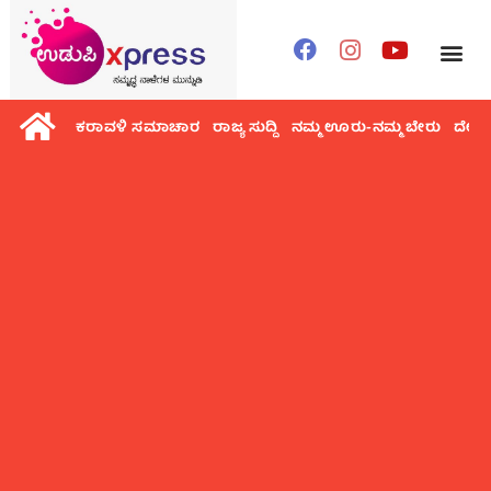
ಕರಾವಳಿ ಸಮಾಚಾರ
ರಾಜ್ಯ ಸುದ್ದಿ
ನಮ್ಮ ಊರು-ನಮ್ಮ ಬೇರು
ದೇಶ