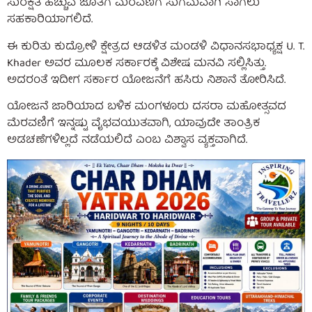
ಸುರಕ್ಷತೆ ಹೆಚ್ಚುವ ಜೊತೆಗೆ ಮೆರವಣಿಗೆ ಸುಗಮವಾಗಿ ಸಾಗಲು
ಸಹಕಾರಿಯಾಗಲಿದೆ.
ಈ ಕುರಿತು ಕುದ್ರೋಳಿ ಕ್ಷೇತ್ರದ ಆಡಳಿತ ಮಂಡಳಿ ವಿಧಾನಸಭಾಧ್ಯಕ್ಷ U. T.
Khader ಅವರ ಮೂಲಕ ಸರ್ಕಾರಕ್ಕೆ ವಿಶೇಷ ಮನವಿ ಸಲ್ಲಿಸಿತ್ತು.
ಅದರಂತೆ ಇದೀಗ ಸರ್ಕಾರ ಯೋಜನೆಗೆ ಹಸಿರು ನಿಶಾನೆ ತೋರಿಸಿದೆ.
ಯೋಜನೆ ಜಾರಿಯಾದ ಬಳಿಕ ಮಂಗಳೂರು ದಸರಾ ಮಹೋತ್ಸವದ
ಮೆರವಣಿಗೆ ಇನ್ನಷ್ಟು ವೈಭವಯುತವಾಗಿ, ಯಾವುದೇ ತಾಂತ್ರಿಕ
ಅಡಚಣೆಗಳಿಲ್ಲದೆ ನಡೆಯಲಿದೆ ಎಂಬ ವಿಶ್ವಾಸ ವ್ಯಕ್ತವಾಗಿದೆ.