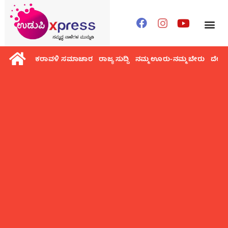
ಕರಾವಳಿ ಸಮಾಚಾರ
ರಾಜ್ಯ ಸುದ್ದಿ
ನಮ್ಮ ಊರು-ನಮ್ಮ ಬೇರು
ದೇಶ