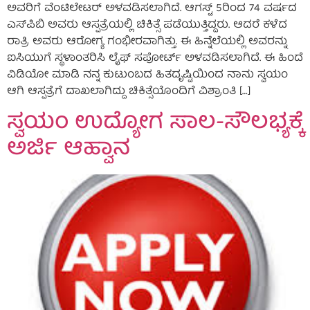
ಅವರಿಗೆ ವೆಂಟಿಲೇಟರ್ ಅಳವಡಿಸಲಾಗಿದೆ. ಆಗಸ್ಟ್ 5ರಿಂದ 74 ವರ್ಷದ
ಎಸ್‍ಪಿಬಿ ಅವರು ಆಸ್ಪತ್ರೆಯಲ್ಲಿ ಚಿಕಿತ್ಸೆ ಪಡೆಯುತ್ತಿದ್ದರು. ಆದರೆ ಕಳೆದ
ರಾತ್ರಿ ಅವರು ಆರೋಗ್ಯ ಗಂಭೀರವಾಗಿತ್ತು. ಈ ಹಿನ್ನೆಲೆಯಲ್ಲಿ ಅವರನ್ನು
ಐಸಿಯುಗೆ ಸ್ಥಳಾಂತರಿಸಿ ಲೈಫ್ ಸಪೋರ್ಟ್ ಅಳವಡಿಸಲಾಗಿದೆ. ಈ ಹಿಂದೆ
ವಿಡಿಯೋ ಮಾಡಿ ನನ್ನ ಕುಟುಂಬದ ಹಿತದೃಷ್ಟಿಯಿಂದ ನಾನು ಸ್ವಯಂ
ಆಗಿ ಆಸ್ಪತ್ರೆಗೆ ದಾಖಲಾಗಿದ್ದು ಚಿಕಿತ್ಸೆಯೊಂದಿಗೆ ವಿಶ್ರಾಂತಿ […]
ಸ್ವಯಂ ಉದ್ಯೋಗ ಸಾಲ-ಸೌಲಭ್ಯಕ್ಕೆ
ಅರ್ಜಿ ಆಹ್ವಾನ