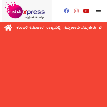
ಕರಾವಳಿ ಸಮಾಚಾರ
ರಾಜ್ಯ ಸುದ್ದಿ
ನಮ್ಮ ಊರು-ನಮ್ಮ ಬೇರು
ದೇಶ