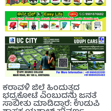
ಕರಾವಳಿ ಜಿಲ್ಲೆ ಹಿಂದುತ್ವದ
ಭದ್ರಕೋಟೆ ಎಂಬುದನ್ನು ಜನತೆ
ಸಾಬೀತು ಮಾಡಿದ್ದಾರೆ: ಉಡುಪಿ