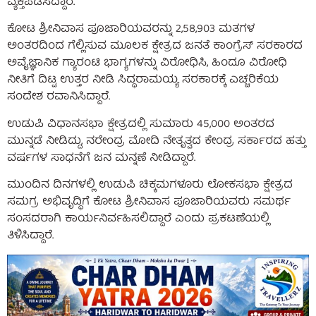
ವ್ಯಕ್ತಪಡಿಸಿದ್ದಾರೆ.
ಕೋಟ ಶ್ರೀನಿವಾಸ ಪೂಜಾರಿಯವರನ್ನು 2,58,903 ಮತಗಳ
ಅಂತರದಿಂದ ಗೆಲ್ಲಿಸುವ ಮೂಲಕ ಕ್ಷೇತ್ರದ ಜನತೆ ಕಾಂಗ್ರೆಸ್ ಸರಕಾರದ
ಅವೈಜ್ಞಾನಿಕ ಗ್ಯಾರಂಟಿ ಭಾಗ್ಯಗಳನ್ನು ವಿರೋಧಿಸಿ, ಹಿಂದೂ ವಿರೋಧಿ
ನೀತಿಗೆ ದಿಟ್ಟ ಉತ್ತರ ನೀಡಿ ಸಿದ್ಧರಾಮಯ್ಯ ಸರಕಾರಕ್ಕೆ ಎಚ್ಚರಿಕೆಯ
ಸಂದೇಶ ರವಾನಿಸಿದ್ದಾರೆ.
ಉಡುಪಿ ವಿಧಾನಸಭಾ ಕ್ಷೇತ್ರದಲ್ಲಿ ಸುಮಾರು 45,000 ಅಂತರದ
ಮುನ್ನಡೆ ನೀಡಿದ್ದು, ನರೇಂದ್ರ ಮೋದಿ ನೇತೃತ್ವದ ಕೇಂದ್ರ ಸರ್ಕಾರದ ಹತ್ತು
ವರ್ಷಗಳ ಸಾಧನೆಗೆ ಜನ ಮನ್ನಣೆ ನೀಡಿದ್ದಾರೆ.
ಮುಂದಿನ ದಿನಗಳಲ್ಲಿ ಉಡುಪಿ ಚಿಕ್ಕಮಗಳೂರು ಲೋಕಸಭಾ ಕ್ಷೇತ್ರದ
ಸಮಗ್ರ ಅಭಿವೃದ್ಧಿಗೆ ಕೋಟ ಶ್ರೀನಿವಾಸ ಪೂಜಾರಿಯವರು ಸಮರ್ಥ
ಸಂಸದರಾಗಿ ಕಾರ್ಯನಿರ್ವಹಿಸಲಿದ್ದಾರೆ ಎಂದು ಪ್ರಕಟಣೆಯಲ್ಲಿ
ತಿಳಿಸಿದ್ದಾರೆ.