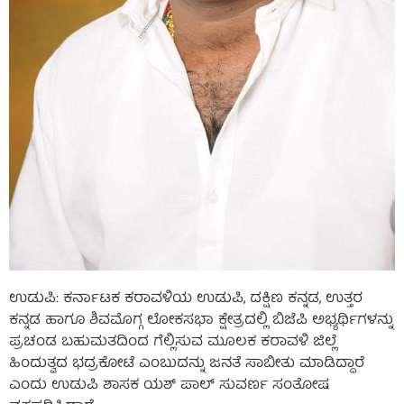
ಉಡುಪಿ: ಕರ್ನಾಟಕ ಕರಾವಳಿಯ ಉಡುಪಿ, ದಕ್ಷಿಣ ಕನ್ನಡ, ಉತ್ತರ
ಕನ್ನಡ ಹಾಗೂ ಶಿವಮೊಗ್ಗ ಲೋಕಸಭಾ ಕ್ಷೇತ್ರದಲ್ಲಿ ಬಿಜೆಪಿ ಅಭ್ಯರ್ಥಿಗಳನ್ನು
ಪ್ರಚಂಡ ಬಹುಮತದಿಂದ ಗೆಲ್ಲಿಸುವ ಮೂಲಕ ಕರಾವಳಿ ಜಿಲ್ಲೆ
ಹಿಂದುತ್ವದ ಭದ್ರಕೋಟೆ ಎಂಬುದನ್ನು ಜನತೆ ಸಾಬೀತು ಮಾಡಿದ್ದಾರೆ
ಎಂದು ಉಡುಪಿ ಶಾಸಕ ಯಶ್ ಪಾಲ್ ಸುವರ್ಣ ಸಂತೋಷ