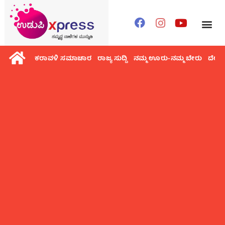
ಕರಾವಳಿ ಸಮಾಚಾರ
ರಾಜ್ಯ ಸುದ್ದಿ
ನಮ್ಮ ಊರು-ನಮ್ಮ ಬೇರು
ದೇಶ