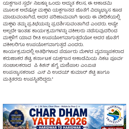
ಯಕ್ಷಗಾನ ಸ್ಪರ್ಧೆ ನಿಜಕ್ಕೂ ಒಂದು ಅದ್ಭುತ ಕೆಲಸ, ಈ ಅಕಾಡಮಿ
ಮೂಲಕ ಅದೆಷ್ಟೋ ಮಕ್ಕಳು ಯಕ್ಷಗಾನದ ಜೊತೆಗೆ ವಿದ್ಯಾಭ್ಯಾಸ ಕೂಡ
ಮಾಡುವಂತಾಗಿದೆ, ಅದರ ಪರಿಣಾಮವಾಗಿ ಇಂದು ಈ ವೇದಿಕೆಯಲ್ಲಿ
ಮಕ್ಕಳು ತಮ್ಮ ಪ್ರತಿಭೆಯನ್ನು ಪ್ರದರ್ಶಿಸುವಂತಾಗಿದೆ ಎಂದರು. ಅಷ್ಟೇ
ಅಲ್ಲದೇ ಇಂತಹ ಕಾರ್ಯಕ್ರಮಗಳನ್ನು ವಕೀಲರು ನಡೆಸುವುದರಿಂದ
ಮಕ್ಕಳಿಗೆ ಯಾವ ರೀತಿ ಉಪಯೋಗವಾಗುತ್ತದೆಯೋ ಅದರ ಜೊತೆಗೆ
ವಕೀಲರಿಗೂ ಉಪಯೋಗವಾಗುತ್ತದೆ ಎಂದರು.
ಕಾರ್ಯಕ್ರಮದಲ್ಲಿ ಅತಿಥಿಗಳಾದ ಪೆರ್ಡೂರು ಮೇಳದ ವ್ಯವಸ್ಥಾಪಕರಾದ
ಕರುಣಾಕರ ಶೆಟ್ಟಿ, ಕರ್ನಾಟಕ ಯಕ್ಷಗಾನ ಅಕಾಡೆಮಿಯ ನಿಕಟ ಪೂರ್ವ
ಸಂಚಾಲಕರಾದ ಪಿ ಕಿಶನ್ ಹೆಗ್ಡೆ, ಮಣಿಪಾಲ ಎಂ.ಐ‌.ಟಿ
ಉಪನ್ಯಾಸಕರಾದ ಎಸ್ ವಿ ಉದಯ್ ಕುಮಾರ್ ಶೆಟ್ಟಿ ಹಾಗೂ
ಮತ್ತಿತರರು ಉಪಸ್ಥಿತರಿದ್ದರು.*