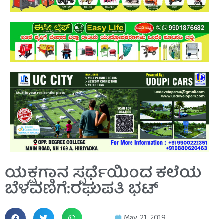
ಯಕ್ಷಗಾನ ಸ್ಪರ್ಧೆಯಿಂದ ಕಲೆಯ
ಬೆಳವಣಿಗೆ:ರಘುಪತಿ ಭಟ್
May 21, 2019