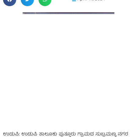
ಉಡುಪಿ: ಉಡುಪಿ ತಾಲೂಕು ಪುತ್ತೂರು ಗ್ರಾಮದ ಸುಬ್ರಮಣ್ಯ ನಗರ