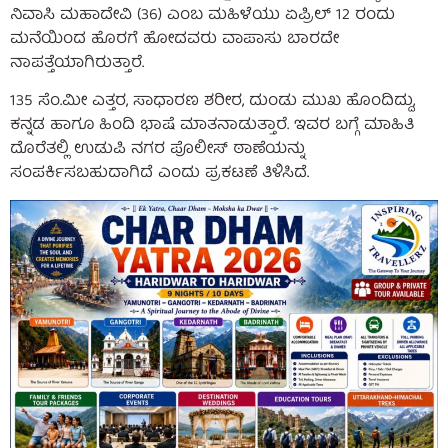
ನಿವಾಸಿ ಮಹಾದೇವಿ (36) ಎಂಬ ಮಹಿಳೆಯು ಏಪ್ರಿಲ್ 12 ರಂದು
ಮನೆಯಿಂದ ಹೊರಗೆ ಹೋದವರು ವಾಪಾಸು ಬಾರದೇ
ನಾಪತ್ತೆಯಾಗಿರುತ್ತಾರೆ.
135 ಸೆಂ.ಮೀ ಎತ್ತರ, ಸಾಧಾರಣ ಶರೀರ, ದುಂಡು ಮುಖ ಹೊಂದಿದ್ದು,
ಕನ್ನಡ ಹಾಗೂ ಹಿಂದಿ ಭಾಷೆ ಮಾತನಾಡುತ್ತಾರೆ. ಇವರ ಬಗ್ಗೆ ಮಾಹಿತಿ
ದೊರೆತಲ್ಲಿ ಉಡುಪಿ ನಗರ ಪೊಲೀಸ್ ಠಾಣೆಯನ್ನು
ಸಂಪರ್ಕಿಸಬಹುದಾಗಿದೆ ಎಂದು ಪ್ರಕಟಣೆ ತಿಳಿಸಿದೆ.