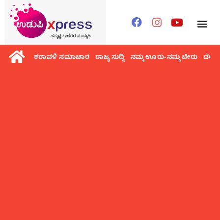
ಕರಾವಳಿ ಸಮಾಚಾರ
ರಾಜ್ಯ ಸುದ್ದಿ
ನಮ್ಮ ಊರು-ನಮ್ಮ ಬೇರು
ದೇಶ