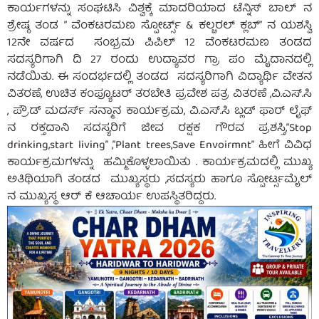
ಕಾರ್ಯಗಳನ್ನು ಸಂಘಟಿಸಿ ವಿಶ್ವಕ್ಕೆ ಮಾದರಿಯಾದ ಟೆನ್ನಿಸ್ ಬಾಲ್ ನ
ಶ್ರೇಷ್ಠ ತಂಡ ” ವೆಂಕಟರಮಣ ಸ್ಪೋರ್ಟ್ಸ್ & ಕಲ್ಚರಲ್ ಕ್ಲಬ್” ನ ಯಶಸ್ವಿ
12ನೇ ವರ್ಷದ ಸಂಭ್ರಮ ಪಿಪಿಲ್ 12 ವೆಂಕಟರಮಣ ತಂಡದ
ಸದಸ್ಯರಿಗಾಗಿ ದಿ 27 ರಂದು ಉದ್ಯಾವರ ಗ್ರಾ ಪಂ ಮೈದಾನದಲ್ಲಿ
ನಡೆಯಿತು. ಈ ಸಂದರ್ಭದಲ್ಲಿ ತಂಡದ ಸದಸ್ಯರಿಗಾಗಿ ವಿದ್ಯಾರ್ಥಿ ವೇತನ
ವಿತರಣೆ, ಉಚಿತ ಕಂಪ್ಯೂಟರ್ ತರಬೇತಿ ಪ್ರವೇಶ ಪತ್ರ ವಿತರಣೆ ,ವಿ.ಎಸ್.ಸಿ
, ಪ್ರೌಡ್ ಮದರ್ಸ್ ಸನ್ಮಾನ ಕಾರ್ಯಕ್ರಮ, ವಿ.ಎಸ್.ಸಿ ಬ್ಲಡ್ ಫಾರ್ ಲೈಫ್
ನ ರಕ್ತದಾನಿ ಸದಸ್ಯರಿಗೆ ಜೀವ ರಕ್ಷಕ ಗೌರವ ಪ್ರಶಸ್ತಿ,”Stop
drinking,start living” ,”Plant trees,Save Envoirmnt” ಹೀಗೆ ವಿವಿಧ
ಕಾರ್ಯಕ್ರಮಗಳನ್ನು ಹಮ್ಮಿಕೊಳ್ಳಲಾಯಿತು . ಕಾರ್ಯಕ್ರಮದಲ್ಲಿ ಮುಖ್ಯ
ಅತಿಥಿಯಾಗಿ ತಂಡದ ಮುಖ್ಯಸ್ಥರು ,ಸದಸ್ಯರು ಹಾಗೂ ಸ್ಪೋರ್ಟ್ಸಮೈಲ್
ನ ಮುಖ್ಯಸ್ಥ ಆರ್ ಕೆ ಆಚಾರ್ಯ ಉಪಸ್ಥಿತರಿದ್ದರು.