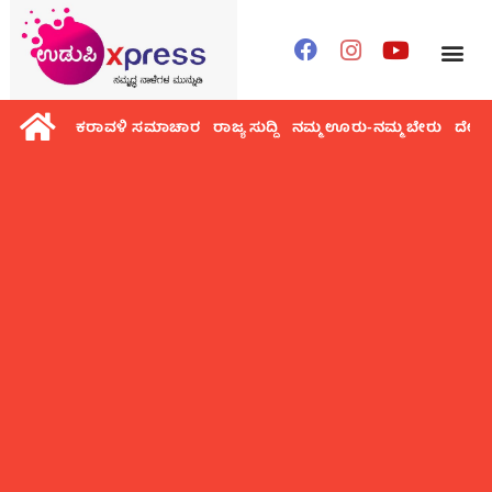
ಕರಾವಳಿ ಸಮಾಚಾರ
ರಾಜ್ಯ ಸುದ್ದಿ
ನಮ್ಮ ಊರು-ನಮ್ಮ ಬೇರು
ದೇಶ