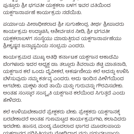
ಪುತ್ತೂರು ಶ್ರೀ ಭಗವತೀ ಯಕ್ಷಕಲಾ ಬಳಗ ಇವರ ವತಿಯಿಂದ
ಯಕ್ಷಗಾನಾರ್ಪಣೆ ಕಾರ್ಯಕ್ರಮ ನಡೆಯಿತು.
ಪರ್ಯಾಯ ಪೀಠಾಧೀಶರಾದ ಶ್ರೀ ಸುಗುಣೇಂದ್ರ ತೀರ್ಥ ಶ್ರೀಪಾದರು
ಕಾರ್ಯಕ್ರಮ ಉದ್ಘಾಟಿಸಿ, ಆಶೀರ್ವಚನ ನೀಡಿ, ಶ್ರೀ ಭಗವತೀ
ಯಕ್ಷಕಲಾಬಳಗ ಸಂಸ್ಥೆಯು ಮಾಡುತ್ತಿರುವ ಯಕ್ಷಗಾನಾರ್ಪಣೆಯು
ಶ್ರೀಕೃಷ್ಣನ ಜನ್ಮಾಷ್ಟಮಿಯ ಸಂಭ್ರಮ ಎಂದರು.
ಕಾರ್ಯಕ್ರಮದ ಮುಖ್ಯ ಅತಿಥಿ ಕರ್ನಾಟಕ ಯಕ್ಷಗಾನ ಅಕಾಡೆಮಿ
ಬೆಂಗಳೂರು ಇದರ ಅಧ್ಯಕ್ಷ ಡಾ. ತಲ್ಲೂರು ಶಿವರಾಮ ಶೆಟ್ಟಿ ಮಾತನಾಡಿ,
ಯಕ್ಷಗಾನ ಕಲೆ ಒಂದು ದೈವೀಕಲೆ, ಆಕರ್ಷಣೀಯ ಕಲೆ ಅದನ್ನು ಉಳಿಸಿ
ಬೆಳೆಸುವುದು ನಮ್ಮ ಕರ್ತವ್ಯ ಎಂದರು. ಅದು ಇಂದಿನ ಪೀಳಿಗೆಯಿಂದ
ಆಗಬೇಕು. ಮಕ್ಕಳು ತಂದೆ ತಾಯಿ ಮತ್ತು ಗುರುವನ್ನು ಗೌರವಿಸಬೇಕು.
ಅಂತಹ ಸಂಸ್ಕಾರ ಸಂಸ್ಕೃತಿ ಯಕ್ಷಗಾನ ಕಲೆಯಿಂದ ಸಿಗುತ್ತದೆ ಎಂದು
ಹೇಳಿದರು.
ಕಲೆ ಉಳಿಯಬೇಕಾದರೆ ಪ್ರೇಕ್ಷಕರು ಬೇಕು. ಪ್ರೇಕ್ಷಕರು ಯಕ್ಷಗಾನಕ್ಕೆ
ಬರಬೇಕಾದರೆ ಅಂತಹ ಗುಣಮಟ್ಟದ ಕಾರ್ಯಕ್ರಮಗಳು, ಕಲಾವಿದರು
ಇರಬೇಕು. ಹಾಸನ, ಮಂಡ್ಯ ಮೊದಲಾದ ಭಾಗದ ಮೂಡಲಪಾಯ
ಯಕ್ಷಗಾನದ ಪರಿಸ್ಥಿತಿಯನ್ನು ನೋಡಿದಾಗ ನಮ್ಮ ಪಡುವಲಪಾಯ