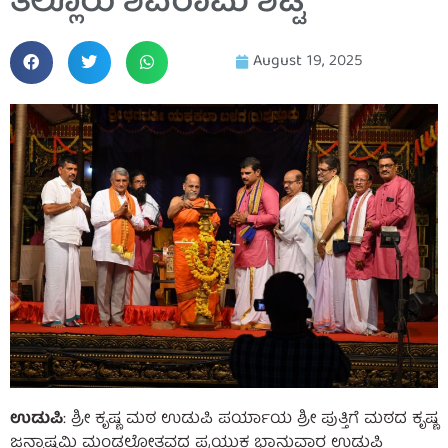
ತಲ್ಲೂರು ಶಿವರಾಮ ಶೆಟ್ಟಿ
August 19, 2025
ಉಡುಪಿ
: ಶ್ರೀ ಕೃಷ್ಣ ಮಠ ಉಡುಪಿ ಪರ್ಯಾಯ ಶ್ರೀ ಪುತ್ತಿಗೆ ಮಠದ ಕೃಷ್ಣ
ಜನ್ಮಾಷ್ಟಮಿ ಮಂಡಲೋತ್ಸವದ ಪ್ರಯುಕ್ತ ಭಾನುವಾರ ಉಡುಪಿ