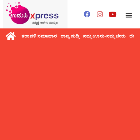
ಕರಾವಳಿ ಸಮಾಚಾರ
ರಾಜ್ಯ ಸುದ್ದಿ
ನಮ್ಮ ಊರು-ನಮ್ಮ ಬೇರು
ದೇಶ