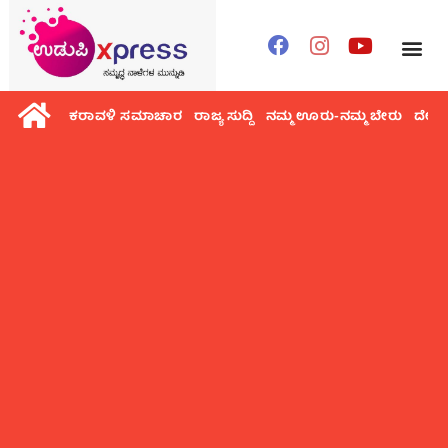
ಕರಾವಳಿ ಸಮಾಚಾರ
ರಾಜ್ಯ ಸುದ್ದಿ
ನಮ್ಮ ಊರು-ನಮ್ಮ ಬೇರು
ದೇಶ