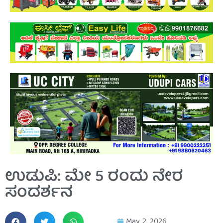
ಉಡುಪಿ: ಮೇ 5 ರಂದು ನೇರ
ಸಂದರ್ಶನ
May 2, 2026