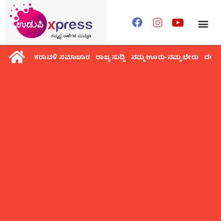
ಕರಾವಳಿ ಸಮಾಚಾರ
ರಾಜ್ಯ ಸುದ್ದಿ
ನಮ್ಮ ಊರು-ನಮ್ಮ ಬೇರು
ದೇಶ