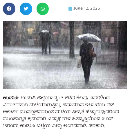
June 12, 2025
ಉಡುಪಿ
: ಉಡುಪಿ ಜಿಲ್ಲೆಯಾದ್ಯಂತ ಕಳೆದ ಕೆಲವು ದಿನಗಳಿಂದ
ನಿರಂತರವಾಗಿ ಮಳೆಯಾಗುತ್ತಿದ್ದು, ಹವಾಮಾನ ಇಲಾಖೆಯ ರೆಡ್
ಅಲರ್ಟ್ ಮುನ್ಸೂಚನೆಯಂತೆ ಮಳೆಯ ತೀವ್ರತೆ ಹೆಚ್ಚಾಗುವುದರಿಂದ
ಮುಂಜಾಗೃತ ಕ್ರಮವಾಗಿ ವಿದ್ಯಾರ್ಥಿಗಳ ಹಿತದೃಷ್ಟಿಯಿಂದ ಜೂನ್
13ರಂದು ಉಡುಪಿ ಜಿಲ್ಲೆಯ ಎಲ್ಲಾ ಅಂಗನವಾಡಿ, ಸರಕಾರಿ,