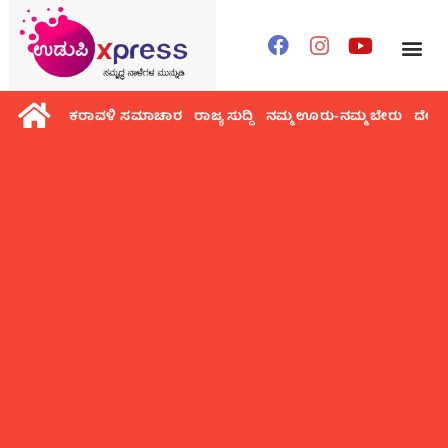
ಕರಾವಳಿ ಸಮಾಚಾರ
ರಾಜ್ಯ ಸುದ್ದಿ
ನಮ್ಮ ಊರು-ನಮ್ಮ ಬೇರು
ದೇಶ