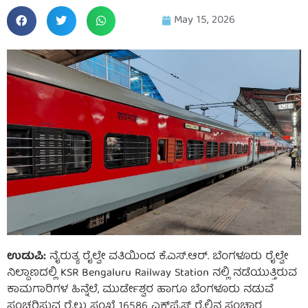
May 15, 2026
ಉಡುಪಿ:
ನೈರುತ್ಯ ರೈಲ್ವೇ ವತಿಯಿಂದ ಕೆ.ಎಸ್.ಆರ್. ಬೆಂಗಳೂರು ರೈಲ್ವೇ
ನಿಲ್ದಾಣದಲ್ಲಿ KSR Bengaluru Railway Station ನಲ್ಲಿ ನಡೆಯುತ್ತಿರುವ
ಕಾಮಗಾರಿಗಳ ಹಿನ್ನೆಲೆ, ಮುರ್ಡೇಶ್ವರ ಹಾಗೂ ಬೆಂಗಳೂರು ನಡುವೆ
ಸಂಚರಿಸುವ ರೈಲು ಸಂಖ್ಯೆ 16586 ಎಕ್ಸ್‌ಪ್ರೆಸ್ ರೈಲಿನ ಸಂಚಾರ