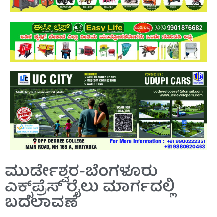
ಮುರ್ಡೇಶ್ವರ-ಬೆಂಗಳೂರು
ಎಕ್ಸ್‌ಪ್ರೆಸ್‌ ರೈಲು ಮಾರ್ಗದಲ್ಲಿ
ಬದಲಾವಣೆ