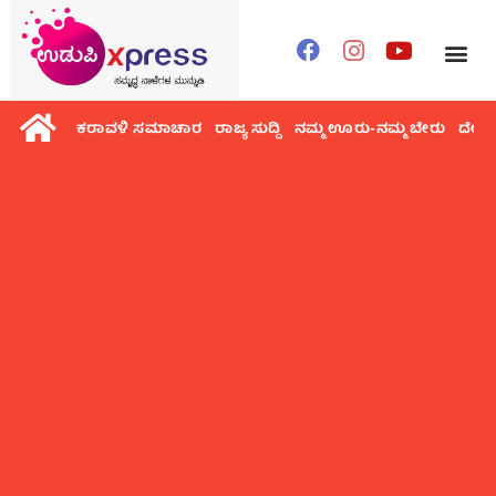
ಕರಾವಳಿ ಸಮಾಚಾರ
ರಾಜ್ಯ ಸುದ್ದಿ
ನಮ್ಮ ಊರು-ನಮ್ಮ ಬೇರು
ದೇಶ